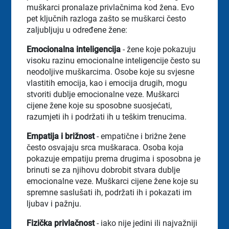
muškarci pronalaze privlačnima kod žena. Evo
pet ključnih razloga zašto se muškarci često
zaljubljuju u određene žene:
Emocionalna inteligencija
- žene koje pokazuju
visoku razinu emocionalne inteligencije često su
neodoljive muškarcima. Osobe koje su svjesne
vlastitih emocija, kao i emocija drugih, mogu
stvoriti dublje emocionalne veze. Muškarci
cijene žene koje su sposobne suosjećati,
razumjeti ih i podržati ih u teškim trenucima.
Empatija i brižnost
- empatične i brižne žene
često osvajaju srca muškaraca. Osoba koja
pokazuje empatiju prema drugima i sposobna je
brinuti se za njihovu dobrobit stvara dublje
emocionalne veze. Muškarci cijene žene koje su
spremne saslušati ih, podržati ih i pokazati im
ljubav i pažnju.
Fizička privlačnost
- iako nije jedini ili najvažniji