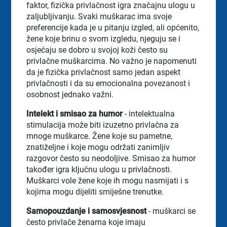
faktor, fizička privlačnost igra značajnu ulogu u
zaljubljivanju. Svaki muškarac ima svoje
preferencije kada je u pitanju izgled, ali općenito,
žene koje brinu o svom izgledu, njeguju se i
osjećaju se dobro u svojoj koži često su
privlačne muškarcima. No važno je napomenuti
da je fizička privlačnost samo jedan aspekt
privlačnosti i da su emocionalna povezanost i
osobnost jednako važni.
Intelekt i smisao za humor
- intelektualna
stimulacija može biti izuzetno privlačna za
mnoge muškarce. Žene koje su pametne,
znatiželjne i koje mogu održati zanimljiv
razgovor često su neodoljive. Smisao za humor
također igra ključnu ulogu u privlačnosti.
Muškarci vole žene koje ih mogu nasmijati i s
kojima mogu dijeliti smiješne trenutke.
Samopouzdanje i samosvjesnost
- muškarci se
često privlače ženama koje imaju