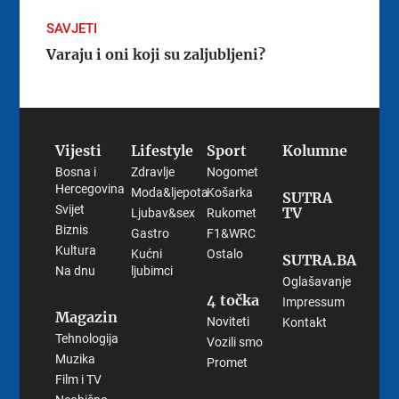
SAVJETI
Varaju i oni koji su zaljubljeni?
Vijesti
Lifestyle
Sport
Kolumne
Bosna i
Zdravlje
Nogomet
Hercegovina
Moda&ljepota
Košarka
SUTRA
Svijet
TV
Ljubav&sex
Rukomet
Biznis
Gastro
F1&WRC
Kultura
Kućni
Ostalo
SUTRA.BA
Na dnu
ljubimci
Oglašavanje
4 točka
Impressum
Magazin
Noviteti
Kontakt
Tehnologija
Vozili smo
Muzika
Promet
Film i TV