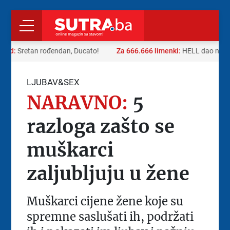
 rad:
Sretan rođendan, Ducato!
Za 666.666 limenki:
HELL dao neobi
LJUBAV&SEX
NARAVNO:
5
razloga zašto se
muškarci
zaljubljuju u žene
Muškarci cijene žene koje su
spremne saslušati ih, podržati