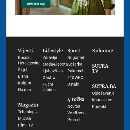
Vijesti
Lifestyle
Sport
Kolumne
Bosna i
Zdravlje
Nogomet
Hercegovina
Moda&ljepota
Košarka
SUTRA
Svijet
TV
Ljubav&sex
Rukomet
Biznis
Gastro
F1&WRC
Kultura
Kućni
Ostalo
SUTRA.BA
Na dnu
ljubimci
Oglašavanje
4 točka
Impressum
Magazin
Noviteti
Kontakt
Tehnologija
Vozili smo
Muzika
Promet
Film i TV