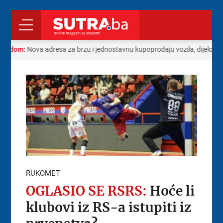
s radom:
Nova adresa za brzu i jednostavnu kupoprodaju vozila, dijelova 
RUKOMET
OGLASIO SE RSRS:
Hoće li
klubovi iz RS-a istupiti iz