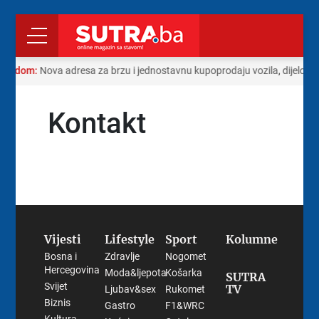
 s radom:
Nova adresa za brzu i jednostavnu kupoprodaju vozila, dijelova
Kontakt
Vijesti
Lifestyle
Sport
Kolumne
Bosna i
Zdravlje
Nogomet
Hercegovina
Moda&ljepota
Košarka
SUTRA
Svijet
TV
Ljubav&sex
Rukomet
Biznis
Gastro
F1&WRC