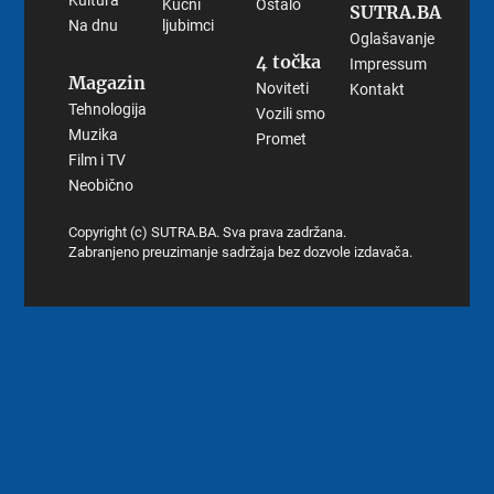
Kultura
Kućni
Ostalo
SUTRA.BA
Na dnu
ljubimci
Oglašavanje
4 točka
Impressum
Magazin
Noviteti
Kontakt
Tehnologija
Vozili smo
Muzika
Promet
Film i TV
Neobično
Copyright (c) SUTRA.BA. Sva prava zadržana.
Zabranjeno preuzimanje sadržaja bez dozvole izdavača.