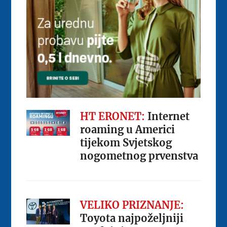
HT ERONET:
Internet
roaming u Americi
tijekom Svjetskog
nogometnog prvenstva
VELIKO PRIZNANJE:
Toyota najpoželjniji