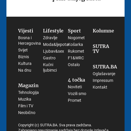
Vijesti
Lifestyle
Sport
Kolumne
Bosna i
Zdravlje
Nogomet
Hercegovina
Moda&ljepota
Košarka
SUTRA
Svijet
TV
Ljubav&sex
Rukomet
Biznis
Gastro
F1&WRC
Kultura
Kućni
Ostalo
SUTRA.BA
Na dnu
ljubimci
Oglašavanje
4 točka
Impressum
Magazin
Noviteti
Kontakt
Tehnologija
Vozili smo
Muzika
Promet
Film i TV
Neobično
Copyright (c) SUTRA.BA. Sva prava zadržana.
Zabranjeno preuzimanje sadržaja bez dozvole izdavača.