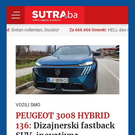
a rad:
Sretan rođendan, Ducato!
Za 666.666 limenki:
HELL dao neob
VOZILI SMO
PEUGEOT 3008 HYBRID
136:
Dizajnerski fastback