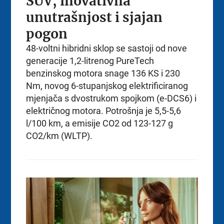
SUV, inovativna
unutrašnjost i sjajan
pogon
48-voltni hibridni sklop se sastoji od nove
generacije 1,2-litrenog PureTech
benzinskog motora snage 136 KS i 230
Nm, novog 6-stupanjskog elektrificiranog
mjenjača s dvostrukom spojkom (e-DCS6) i
električnog motora. Potrošnja je 5,5-5,6
l/100 km, a emisije CO2 od 123-127 g
CO2/km (WLTP).