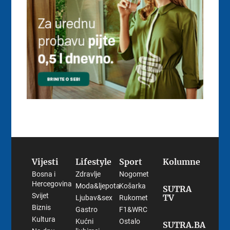
Vijesti
Lifestyle
Sport
Kolumne
Bosna i
Zdravlje
Nogomet
Hercegovina
Moda&ljepota
Košarka
SUTRA
Svijet
TV
Ljubav&sex
Rukomet
Biznis
Gastro
F1&WRC
Kultura
Kućni
Ostalo
SUTRA.BA