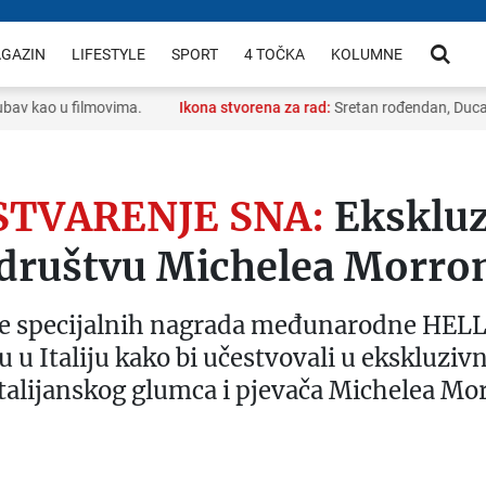
GAZIN
LIFESTYLE
SPORT
4 TOČKA
KOLUMNE
 kao u filmovima.
Ikona stvorena za rad:
Sretan rođendan, Ducato!
STVARENJE SNA:
Eksklu
 društvu Michelea Morro
ike specijalnih nagrada međunarodne HELL
su u Italiju kako bi učestvovali u ekskluzi
talijanskog glumca i pjevača Michelea Mor