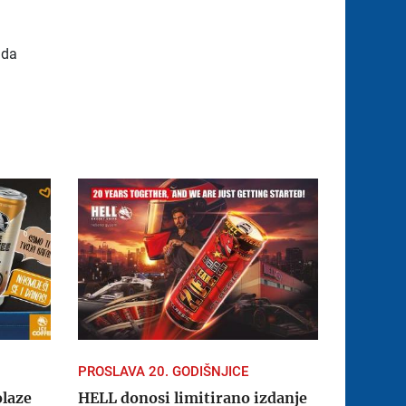
ada
PROSLAVA 20. GODIŠNJICE
olaze
HELL donosi limitirano izdanje