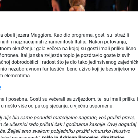
 obali jezera Maggiore. Kao dio programa, gosti su istražili
ijih i najznačajnijih znamenitosti Italije. Nakon putovanja,
ntnom okruženju: gala večera na kojoj su gosti imali priliku lično
rronea. Italijanska zvijezda toplo je pozdravio goste iz svih
čnoj dobrodošlici i radost što je dio tako jedinstvenog zajednič
nio nezaboravnom fantastični bend uživo koji je besprijekorno
im elementima.
Q
mna i posebna. Gosti su večerali sa zvijezdom, te
su imali priliku 
vo u nešto više od pukog sjećanja, u vječnu uspomenu.
 nije bio samo ponuditi materijalne nagrade, već pružiti prave,
m će učesnici rado pričati čak i godinama kasnije. Ovaj događaj
e. Željeli smo svakom pobjedniku pružiti vrhunsko iskustvo
sjećaj povezanosti“,
rekla je Adrienn Popovics, direktorica