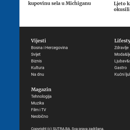
kupovinu sela u Michiganu
Ljeto k
okusili
Vijesti
Lifest
Bosna i Hercegovina
Zdravlje
Svijet
Moda&lj
Biznis
Ljubav&
Kultura
Gastro
Na dnu
Kućni lj
Magazin
Tehnologija
Muzika
Film i TV
Neobično
Copyright (c) SUTRA.BA. Sva prava zadržana.