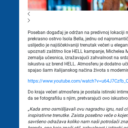
Poseban događaj je održan na predivnoj lokaciji na
prekrasno ostrvo Isola Bella, jednu od najromantičn
uslijedio je najiščekivaniji trenutak večeri u elega
upoznati zaštitno lice HELL kampanje, Michelea Mo
zemalja učesnica, izražavajući zahvalnost na srda
iskustva uz brend HELL. Atmosferu je dodatno uči
spajao šarm italijanskog načina života s modern
https://www.youtube.com/watch?v=u64J7Czfb_
Do kraja večeri atmosfera je postala istinski inti
da se fotografišu s njim, pretvarajući ovo iskust
„Kada smo osmišljavali ovu nagradnu igru, naš cilj
inspirativne trenutke. Zaista posebno veče o koje
savršeno odražava koliko nam naši potrošači znač
brenda, ono koje znači stil, zahvalnost i istinski o