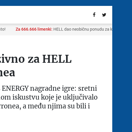
Za 666.666 limenki:
HELL dao neobičnu ponudu za kupovinu sela u
zivno za HELL
nea
 ENERGY nagradne igre: sretni
vnom iskustvu koje je uključivalo
ronea, a među njima su bili i