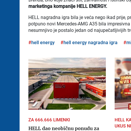
marketinga kompanije HELL ENERGY.
HELL nagradna igra bila je veća nego ikad prije, 
potpuno novi Mercedes-AMG A35 bila impresivna
nesumnjivo je postalo jedan od najupečatljivijih 
hell energy
hell energy nagradna igra
m
ZA 666.666 LIMENKI
HELL K
UKUS N
HELL dao neobičnu ponudu za