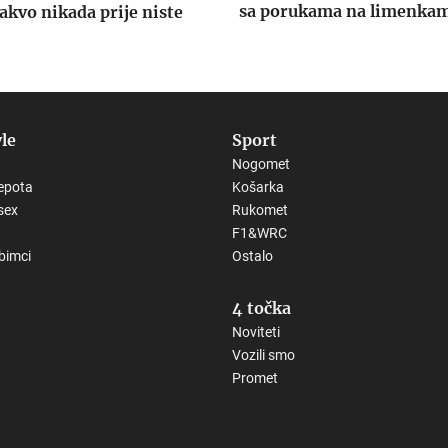
sa porukama na limenka
akvo nikada prije niste
yle
Sport
Nogomet
epota
Košarka
sex
Rukomet
F1&WRC
ubimci
Ostalo
4 točka
Noviteti
Vozili smo
Promet