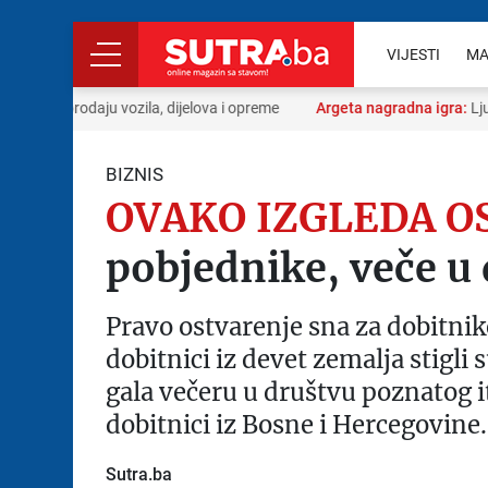
VIJESTI
MA
kupoprodaju vozila, dijelova i opreme
Argeta nagradna igra:
Ljubav
BIZNIS
OVAKO IZGLEDA O
pobjednike, veče u
Pravo ostvarenje sna za dobitn
dobitnici iz devet zemalja stigli 
gala večeru u društvu poznatog i
dobitnici iz Bosne i Hercegovine.
Sutra.ba