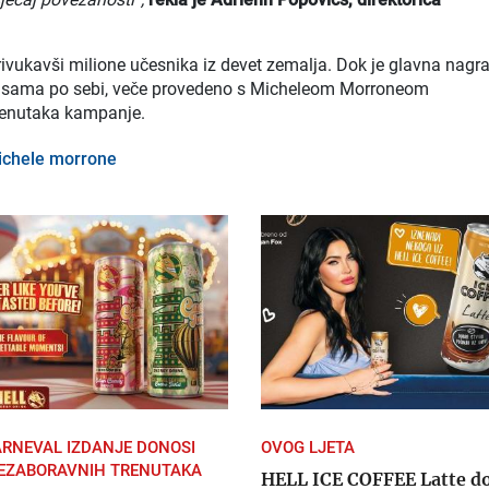
privukavši milione učesnika iz devet zemalja. Dok je glavna nagr
 sama po sebi, veče provedeno s Micheleom Morroneom
trenutaka kampanje.
ichele morrone
ARNEVAL IZDANJE DONOSI
OVOG LJETA
EZABORAVNIH TRENUTAKA
HELL ICE COFFEE Latte d