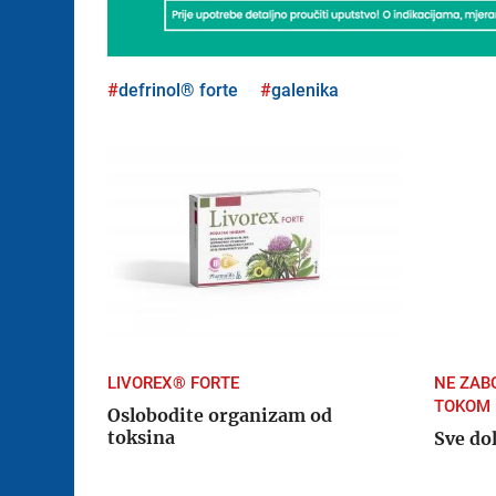
defrinol® forte
galenika
LIVOREX® FORTE
NE ZAB
TOKOM 
Oslobodite organizam od
toksina
Sve do