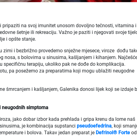
i pripaziti na svoj imunitet unosom dovoljno tečnosti, vitamina i
ovne šetnje ili rekreaciju. Važno je paziti i njegovati svoje tijelo
je i opšte stanje.
u zimi i bezbrižno provedemo snježne mjesece, viroze dođu tak
g nosa, s bolovima u sinusima, kašljanjem i kihanjem. Najčešće
ku specifičnu terapiju, ukoliko pak ne dođe do komplikacija.
tu, pa posežemo za preparatima koji mogu ublažiti neugodne
ne šmrcanjem i kašljanjem, Galenika donosi lijek koji se izdaje 
 i neugodnih simptoma
roza, jako dobar izbor kada prehlada i gripa krenu da lome naš
u sinusima, je kombinacija supstanci
pseudoefedrina
, koji smanj
 temperature i bolova. Takav jedan preparat je
Defrinol® Forte
od