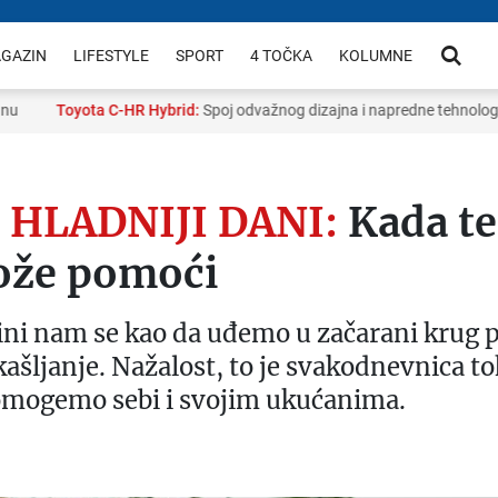
GAZIN
LIFESTYLE
SPORT
4 TOČKA
KOLUMNE
Toyota C-HR Hybrid:
Spoj odvažnog dizajna i napredne tehnologije
 HLADNIJI DANI:
Kada te
ože pomoći
čini nam se kao da uđemo u začarani krug p
ašljanje. Nažalost, to je svakodnevnica 
pomogemo sebi i svojim ukućanima.