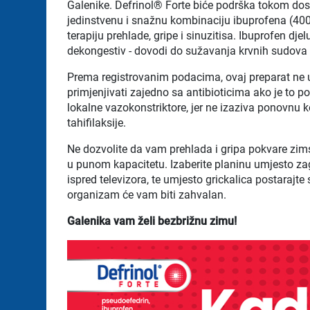
Galenike. Defrinol® Forte biće podrška tokom dos
jedinstvenu i snažnu kombinaciju ibuprofena (40
terapiju prehlade, gripe i sinuzitisa. Ibuprofen dje
dekongestiv - dovodi do sužavanja krvnih sudova 
Prema registrovanim podacima, ovaj preparat ne u
primjenjivati zajedno sa antibioticima ako je to 
lokalne vazokonstriktore, jer ne izaziva ponovnu
tahifilaksije.
Ne dozvolite da vam prehlada i gripa pokvare zimsk
u punom kapacitetu. Izaberite planinu umjesto zag
ispred televizora, te umjesto grickalica postarajte
organizam će vam biti zahvalan.
Galenika vam želi bezbrižnu zimu!