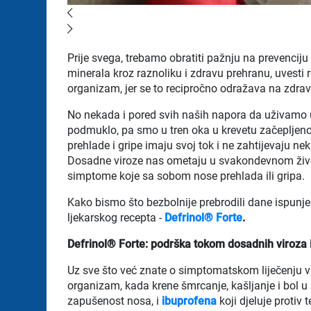
Prije svega, trebamo obratiti pažnju na prevenciju 
minerala kroz raznoliku i zdravu prehranu, uvesti red
organizam, jer se to recipročno odražava na zdravl
No nekada i pored svih naših napora da uživamo 
podmuklo, pa smo u tren oka u krevetu začepljeno
prehlade i gripe imaju svoj tok i ne zahtijevaju ne
Dosadne viroze nas ometaju u svakondevnom živo
simptome koje sa sobom nose prehlada ili gripa.
Kako bismo što bezbolnije prebrodili dane ispunje
ljekarskog recepta -
Defrinol® Forte
.
Defrinol® Forte: podrška tokom dosadnih viroza
Uz sve što već znate o simptomatskom liječenju vi
organizam, kada krene šmrcanje, kašljanje i bol 
zapušenost nosa, i
ibuprofena
koji djeluje protiv