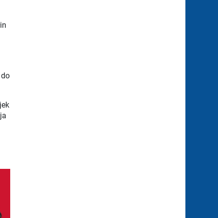
in
 do
jek
ja