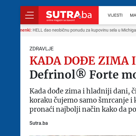
VIJESTI
MA
666 limenki:
HELL dao neobičnu ponudu za kupovinu sela u Michiganu
ZDRAVLJE
KADA DOĐE ZIMA I
Defrinol® Forte m
Kada dođe zima i hladniji dani, 
koraku čujemo samo šmrcanje i k
pronaći najbolji način kako da 
Sutra.ba