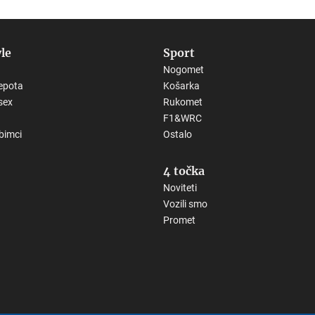
yle
Sport
Nogomet
epota
Košarka
sex
Rukomet
F1&WRC
ubimci
Ostalo
4 točka
Noviteti
Vozili smo
Promet