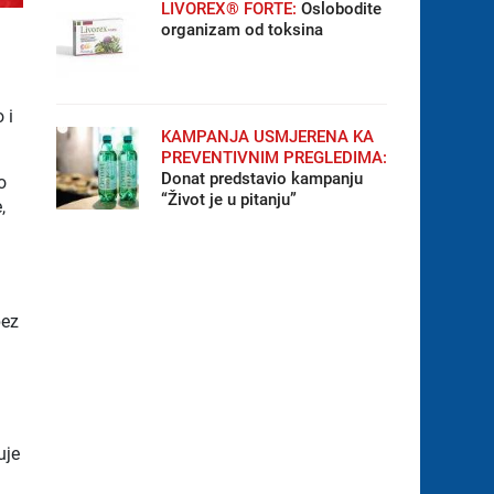
LIVOREX® FORTE:
Oslobodite
organizam od toksina
 i
KAMPANJA USMJERENA KA
PREVENTIVNIM PREGLEDIMA:
Donat predstavio kampanju
o
“Život je u pitanju”
,
bez
uje