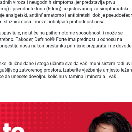
adnih viroza i neugodnih simptoma, jer predstavlja prvu
0mg) i pseudoefedrina (60mg), registrovanog za simptomatsku
luje analgetski, antiinflamatorno i antipiretski, dok je pseudoefedr
u sluznici nosa i može poboljšati prohodnost nosa.
spavljuje, ne utiče na psihomotorne sposobnosti i može se
potrebno. Također, Defrinol® Forte ima prednost u odnosu na
 kongestiju nosa nakon prestanka primjene preparata i ne dovode
e idilične dane i stoga učinite sve da vaš imuni sistem radi uvi
ušljivog zatvorenog prostora, izaberite vježbanje umjesto ležan
 se da unesete dovoljnu količinu vitamina i minerala i vaš