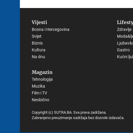
Vijesti
Lifest
Bosna i Hercegovina
Zdravlje
Svijet
Moda&lj
Biznis
Ljubav&
Kultura
Gastro
Na dnu
Kućni lj
Magazin
Tehnologija
Muzika
Film i TV
Neobično
Copyright (c) SUTRA.BA. Sva prava zadržana.
Zabranjeno preuzimanje sadržaja bez dozvole izdavača.