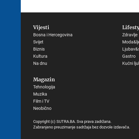
Vijesti
Lifest
Bosna i Hercegovina
Zdravlje
Svijet
Moda&lj
Biznis
Ljubav&
Kultura
Gastro
Na dnu
Kućni lj
Magazin
Tehnologija
Muzika
Film i TV
Neobično
Copyright (c) SUTRA.BA. Sva prava zadržana.
Zabranjeno preuzimanje sadržaja bez dozvole izdavača.