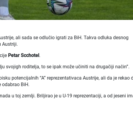
strije, ali sada se odlučio igrati za BiH. Takva odluka desnog
 Austriji.
cije
Petar Scchotel
.
u svojigh roditelja, to se ipak može učiniti na drugačiji način”.
sku potencijalnih “A” reprezentativaca Austrije, ali da je rekao 
je odabrao BiH.
nada u toj zemlji. Briljirao je u U-19 reprezentaciji, a od jeseni i