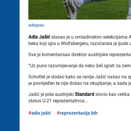
adisjasic
Adis Jašić
stasao je u omladinskim selekcijama Au
beka koji igra u Wolfsbergeru, razočarala je ljude u
Sve je komentarisao direktor austrijske reprezenta
“Uz puno razumijevanje da neko želi igrati za zemlj
Schottel je dodao kako se ranije Jašić našao na spi
je povrijeđen te nije došao na okupljanje, a sada 
Jašić je piše austrijski
Standard
slovio kao velika 
status U-21 reprezentativca…
adis jašić
reprezentacija bih