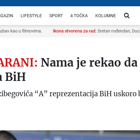
GAZIN
LIFESTYLE
SPORT
4 TOČKA
KOLUMNE
v kao u filmovima.
Ikona stvorena za rad:
Sretan rođendan, Ducato
ARANI:
Nama je rekao da 
a BiH
ibegovića “A” reprezentacija BiH uskoro b