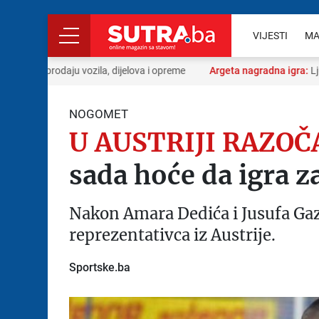
VIJESTI
MA
u kupoprodaju vozila, dijelova i opreme
Argeta nagradna igra:
Ljuba
NOGOMET
U AUSTRIJI RAZOČ
sada hoće da igra z
Nakon Amara Dedića i Jusufa Gaz
reprezentativca iz Austrije.
Sportske.ba