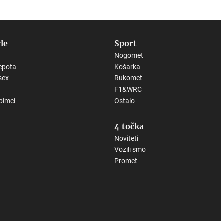
yle
Sport
Nogomet
epota
Košarka
sex
Rukomet
F1&WRC
ubimci
Ostalo
4 točka
Noviteti
Vozili smo
Promet