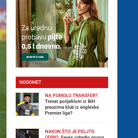
NOGOMET
NA POMOLU TRANSFER?:
Trener porijeklom iz BiH
preuzima klub iz engleske
Premier lige?
NAKON ŠTO JE PELJTO
ODBIO:
Savez odredio novog