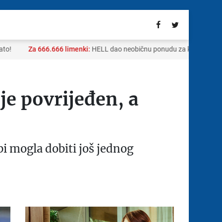
!
Za 666.666 limenki:
HELL dao neobičnu ponudu za kupovinu sela 
je povrijeđen, a
i mogla dobiti još jednog