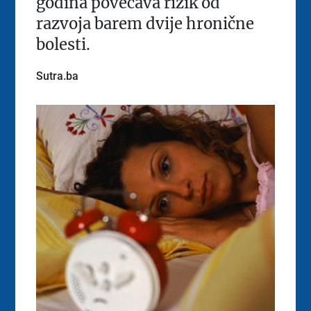
godina povećava rizik od
razvoja barem dvije hronične
bolesti.
Sutra.ba