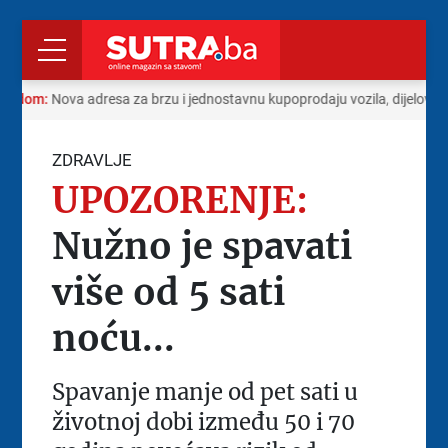
 radom:
Nova adresa za brzu i jednostavnu kupoprodaju vozila, dijelova i
ZDRAVLJE
UPOZORENJE:
Nužno je spavati
više od 5 sati
noću...
Spavanje manje od pet sati u
životnoj dobi između 50 i 70