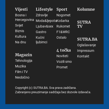
Vijesti
Lifestyle
Sport
Kolumne
Bosna i
Zdravlje
Nogomet
Hercegovina
Moda&ljepota
Košarka
SUTRA
Svijet
TV
Ljubav&sex
Rukomet
Biznis
Gastro
F1&WRC
Kultura
Kućni
Ostalo
SUTRA.BA
Na dnu
ljubimci
Oglašavanje
4 točka
Impressum
Magazin
Noviteti
Kontakt
Tehnologija
Vozili smo
Muzika
Promet
Film i TV
Neobično
Copyright (c) SUTRA.BA. Sva prava zadržana.
Zabranjeno preuzimanje sadržaja bez dozvole izdavača.