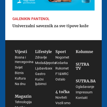
GALENIKIN PANTENOL
Univerzalni saveznik za sve tipove kože
Vijesti
Lifestyle
Sport
Kolumne
Bosna i
Zdravlje
Nogomet
Hercegovina
Moda&ljepota
Košarka
SUTRA
Svijet
TV
Ljubav&sex
Rukomet
Biznis
Gastro
F1&WRC
Kultura
Kućni
Ostalo
SUTRA.BA
Na dnu
ljubimci
Oglašavanje
4 točka
Impressum
Magazin
Noviteti
Kontakt
Tehnologija
Vozili smo