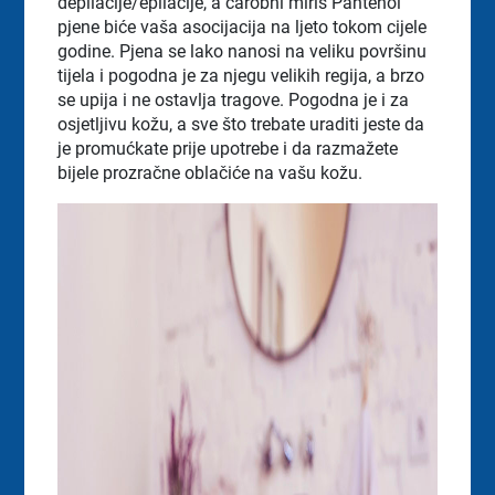
depilacije/epilacije, a čarobni miris Pantenol
pjene biće vaša asocijacija na ljeto tokom cijele
godine. Pjena se lako nanosi na veliku površinu
tijela i pogodna je za njegu velikih regija, a brzo
se upija i ne ostavlja tragove. Pogodna je i za
osjetljivu kožu, a sve što trebate uraditi jeste da
je promućkate prije upotrebe i da razmažete
bijele prozračne oblačiće na vašu kožu.