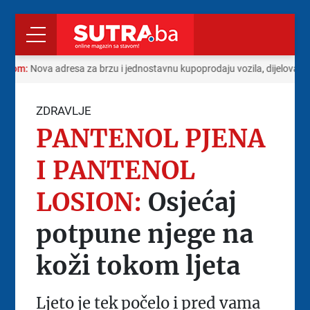
radom:
Nova adresa za brzu i jednostavnu kupoprodaju vozila, dijelova i 
ZDRAVLJE
PANTENOL PJENA
I PANTENOL
LOSION:
Osjećaj
potpune njege na
koži tokom ljeta
Ljeto je tek počelo i pred vama