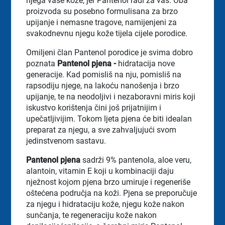
njega vaše kože, jer Pantenol radi za vas. Oba
proizvoda su posebno formulisana za brzo
upijanje i nemasne tragove, namijenjeni za
svakodnevnu njegu kože tijela cijele porodice.
Omiljeni član Pantenol porodice je svima dobro
poznata
Pantenol pjena -
hidratacija nove
generacije. Kad pomisliš na nju, pomisliš na
rapsodiju njege, na lakoću nanošenja i brzo
upijanje, te na neodoljivi i nezaboravni miris koji
iskustvo korištenja čini još prijatnijim i
upečatljivijim. Tokom ljeta pjena će biti idealan
preparat za njegu, a sve zahvaljujući svom
jedinstvenom sastavu.
Pantenol pjena
sadrži 9% pantenola, aloe veru,
alantoin, vitamin E koji u kombinaciji daju
nježnost kojom pjena brzo umiruje i regeneriše
oštećena područja na koži. Pjena se preporučuje
za njegu i hidrataciju kože, njegu kože nakon
sunčanja, te regeneraciju kože nakon