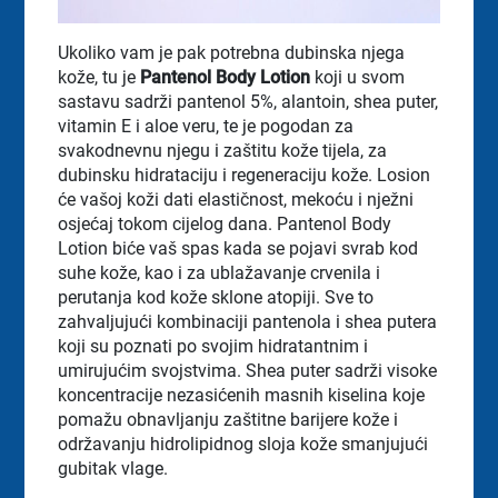
Ukoliko vam je pak potrebna dubinska njega
kože, tu je
Pantenol Body Lotion
koji u svom
sastavu sadrži pantenol 5%, alantoin, shea puter,
vitamin E i aloe veru, te je pogodan za
svakodnevnu njegu i zaštitu kože tijela, za
dubinsku hidrataciju i regeneraciju kože. Losion
će vašoj koži dati elastičnost, mekoću i nježni
osjećaj tokom cijelog dana. Pantenol Body
Lotion biće vaš spas kada se pojavi svrab kod
suhe kože, kao i za ublažavanje crvenila i
perutanja kod kože sklone atopiji. Sve to
zahvaljujući kombinaciji pantenola i shea putera
koji su poznati po svojim hidratantnim i
umirujućim svojstvima. Shea puter sadrži visoke
koncentracije nezasićenih masnih kiselina koje
pomažu obnavljanju zaštitne barijere kože i
održavanju hidrolipidnog sloja kože smanjujući
gubitak vlage.