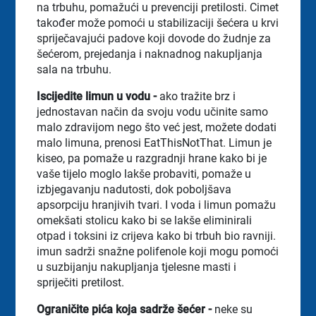
na trbuhu, pomažući u prevenciji pretilosti. Cimet
također može pomoći u stabilizaciji šećera u krvi
spriječavajući padove koji dovode do žudnje za
šećerom, prejedanja i naknadnog nakupljanja
sala na trbuhu.
Iscijedite limun u vodu -
ako tražite brz i
jednostavan način da svoju vodu učinite samo
malo zdravijom nego što već jest, možete dodati
malo limuna, prenosi EatThisNotThat. Limun je
kiseo, pa pomaže u razgradnji hrane kako bi je
vaše tijelo moglo lakše probaviti, pomaže u
izbjegavanju nadutosti, dok poboljšava
apsorpciju hranjivih tvari. I voda i limun pomažu
omekšati stolicu kako bi se lakše eliminirali
otpad i toksini iz crijeva kako bi trbuh bio ravniji.
imun sadrži snažne polifenole koji mogu pomoći
u suzbijanju nakupljanja tjelesne masti i
spriječiti pretilost.
Ograničite pića koja sadrže šećer -
neke su