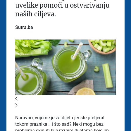
uvelike pomoći u ostvarivanju
naših ciljeva.
Sutra.ba
Naravno, vrijeme je za dijetu jer ste pretjerali
tokom praznika… i što sad? Neki mogu bez
problema skinuti kile raznim dijetama koje im