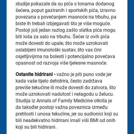
studije pokazale da su pića s tonama dodanog
šećera, poput gaziranih i sportskih pića, izravno
povezana s povećanjem masnoće na trbuhu, pa
biste ih trebali izbjegavati što je više moguće.
Postoji još jedan razlog zašto slatka pića mogu
biti loša za salo na trbuhu. Šećer iz ovih pića
može dovesti do upale, što može uzrokovati
oslabljeni imunološki sustav, što vas čini
osjetljivijima na bolesti i potencijalno povećava
opasnost od razvoja više tjelesne masnoće.
Ostanite hidrirani -
važno je piti puno vode jer
kada vaše tijelo dehidrira, često zadržava
previše tekućine ili može dovesti do zatvora, što
može uzrokovati nadutost i nelagodu u želucu.
Studija iz Annals of Family Medicine otkrila je
da također postoji važna poveznica između
pretilosti i unosa tekućine, jer su sudionici koji su
bili neadekvatno hidrirani imali viši BMI od onih
koji su bili hidrirani.