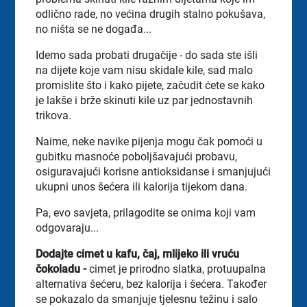
odlično rade, no većina drugih stalno pokušava,
no ništa se ne događa...
Idemo sada probati drugačije - do sada ste išli
na dijete koje vam nisu skidale kile, sad malo
promislite što i kako pijete, začudit ćete se kako
je lakše i brže skinuti kile uz par jednostavnih
trikova.
Naime, neke navike pijenja mogu čak pomoći u
gubitku masnoće poboljšavajući probavu,
osiguravajući korisne antioksidanse i smanjujući
ukupni unos šećera ili kalorija tijekom dana.
Pa, evo savjeta, prilagodite se onima koji vam
odgovaraju...
Dodajte cimet u kafu, čaj, mlijeko ili vruću
čokoladu -
cimet je prirodno slatka, protuupalna
alternativa šećeru, bez kalorija i šećera. Također
se pokazalo da smanjuje tjelesnu težinu i salo