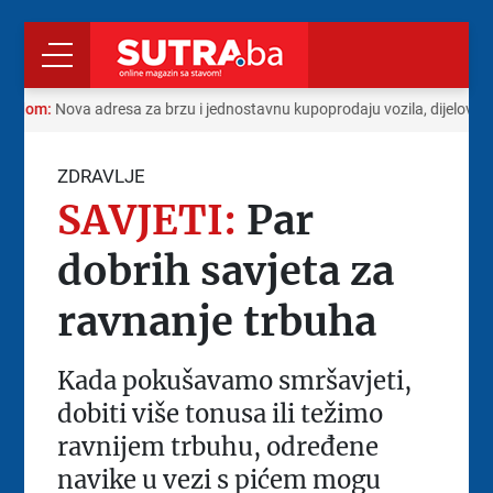
 radom:
Nova adresa za brzu i jednostavnu kupoprodaju vozila, dijelova i
ZDRAVLJE
SAVJETI:
Par
dobrih savjeta za
ravnanje trbuha
Kada pokušavamo smršavjeti,
dobiti više tonusa ili težimo
ravnijem trbuhu, određene
navike u vezi s pićem mogu