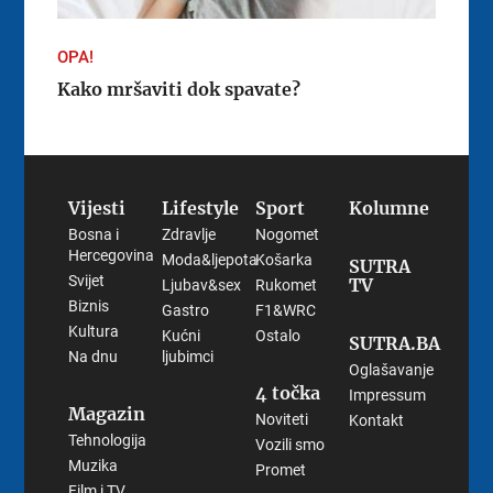
OPA!
Kako mršaviti dok spavate?
Vijesti
Lifestyle
Sport
Kolumne
Bosna i
Zdravlje
Nogomet
Hercegovina
Moda&ljepota
Košarka
SUTRA
Svijet
TV
Ljubav&sex
Rukomet
Biznis
Gastro
F1&WRC
Kultura
Kućni
Ostalo
SUTRA.BA
Na dnu
ljubimci
Oglašavanje
4 točka
Impressum
Magazin
Noviteti
Kontakt
Tehnologija
Vozili smo
Muzika
Promet
Film i TV