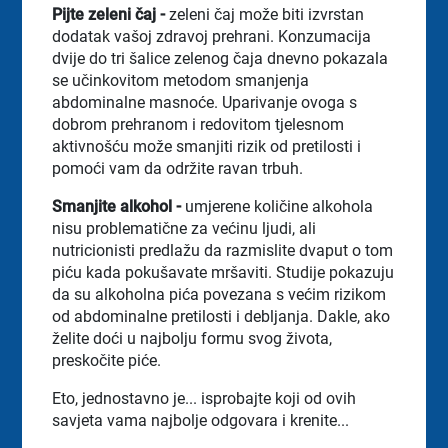
Pijte zeleni čaj -
zeleni čaj može biti izvrstan
dodatak vašoj zdravoj prehrani. Konzumacija
dvije do tri šalice zelenog čaja dnevno pokazala
se učinkovitom metodom smanjenja
abdominalne masnoće. Uparivanje ovoga s
dobrom prehranom i redovitom tjelesnom
aktivnošću može smanjiti rizik od pretilosti i
pomoći vam da održite ravan trbuh.
Smanjite alkohol -
umjerene količine alkohola
nisu problematične za većinu ljudi, ali
nutricionisti predlažu da razmislite dvaput o tom
piću kada pokušavate mršaviti. Studije pokazuju
da su alkoholna pića povezana s većim rizikom
od abdominalne pretilosti i debljanja. Dakle, ako
želite doći u najbolju formu svog života,
preskočite piće.
Eto, jednostavno je... isprobajte koji od ovih
savjeta vama najbolje odgovara i krenite...