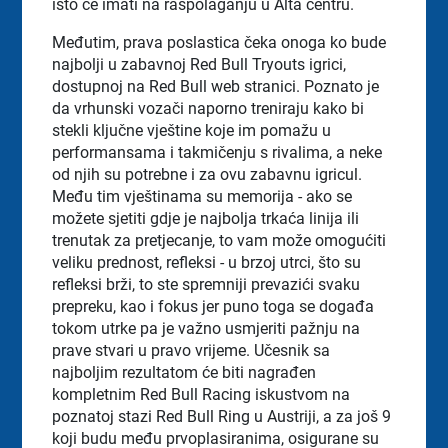
isto će imati na raspolaganju u Alta centru.
Međutim, prava poslastica čeka onoga ko bude
najbolji u zabavnoj Red Bull Tryouts igrici,
dostupnoj na Red Bull web stranici. Poznato je
da vrhunski vozači naporno treniraju kako bi
stekli ključne vještine koje im pomažu u
performansama i takmičenju s rivalima, a neke
od njih su potrebne i za ovu zabavnu igricul.
Među tim vještinama su memorija - ako se
možete sjetiti gdje je najbolja trkaća linija ili
trenutak za pretjecanje, to vam može omogućiti
veliku prednost, refleksi - u brzoj utrci, što su
refleksi brži, to ste spremniji prevazići svaku
prepreku, kao i fokus jer puno toga se događa
tokom utrke pa je važno usmjeriti pažnju na
prave stvari u pravo vrijeme. Učesnik sa
najboljim rezultatom će biti nagrađen
kompletnim Red Bull Racing iskustvom na
poznatoj stazi Red Bull Ring u Austriji, a za još 9
koji budu među prvoplasiranima, osigurane su