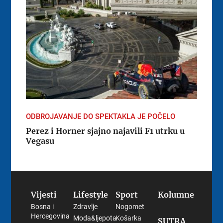
ODBROJAVANJE DO SPEKTAKLA JE POČELO
Perez i Horner sjajno najavili F1 utrku u
Vegasu
Vijesti
Lifestyle
Sport
Kolumne
Bosna i
Zdravlje
Nogomet
Hercegovina
Moda&ljepota
Košarka
SUTRA