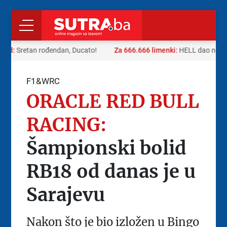
 rad:
Sretan rođendan, Ducato!
Za 666.666 limenki:
HELL dao neobi
F1&WRC
ORACLE RED BULL
RACING:
Šampionski bolid
RB18 od danas je u
Sarajevu
Nakon što je bio izložen u Bingo