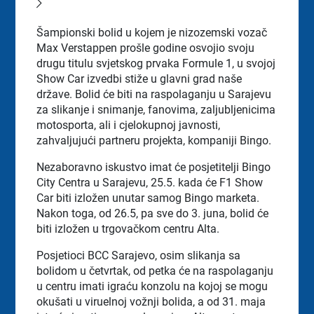
Šampionski bolid u kojem je nizozemski vozač
Max Verstappen prošle godine osvojio svoju
drugu titulu svjetskog prvaka Formule 1, u svojoj
Show Car izvedbi stiže u glavni grad naše
države. Bolid će biti na raspolaganju u Sarajevu
za slikanje i snimanje, fanovima, zaljubljenicima
motosporta, ali i cjelokupnoj javnosti,
zahvaljujući partneru projekta, kompaniji Bingo.
Nezaboravno iskustvo imat će posjetitelji Bingo
City Centra u Sarajevu, 25.5. kada će F1 Show
Car biti izložen unutar samog Bingo marketa.
Nakon toga, od 26.5, pa sve do 3. juna, bolid će
biti izložen u trgovačkom centru Alta.
Posjetioci BCC Sarajevo, osim slikanja sa
bolidom u četvrtak, od petka će na raspolaganju
u centru imati igraću konzolu na kojoj se mogu
okušati u viruelnoj vožnji bolida, a od 31. maja