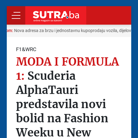
radom:
Nova adresa za brzu i jednostavnu kupoprodaju vozila, dijelova i
F1&WRC
MODA I FORMULA
1:
Scuderia
AlphaTauri
predstavila novi
bolid na Fashion
Weeku u New