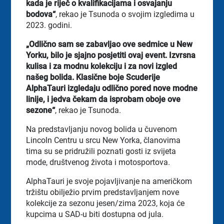
kada je riječ o kvalifikacijama i osvajanju
bodova“
, rekao je Tsunoda o svojim izgledima u
2023. godini.
„Odlično sam se zabavljao ove sedmice u New
Yorku, bilo je sjajno posjetiti ovaj event. Izvrsna
kulisa i za modnu kolekciju i za novi izgled
našeg bolida. Klasične boje Scuderije
AlphaTauri izgledaju odlično pored nove modne
linije, i jedva čekam da isprobam oboje ove
sezone“
, rekao je Tsunoda.
Na predstavljanju novog bolida u čuvenom
Lincoln Centru u srcu New Yorka, članovima
tima su se pridružili poznati gosti iz svijeta
mode, društvenog života i motosportova.
AlphaTauri je svoje pojavljivanje na američkom
tržištu obilježio prvim predstavljanjem nove
kolekcije za sezonu jesen/zima 2023, koja će
kupcima u SAD-u biti dostupna od jula.