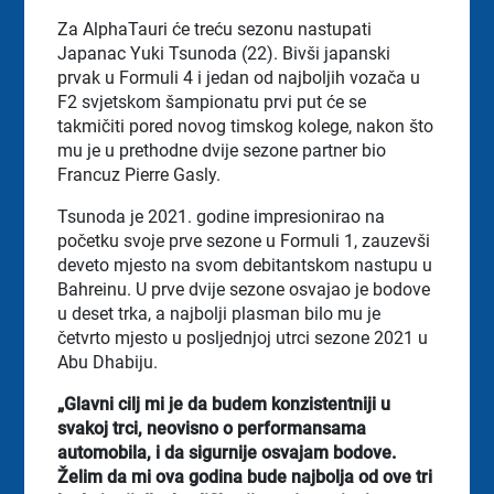
Za AlphaTauri će treću sezonu nastupati
Japanac Yuki Tsunoda (22). Bivši japanski
prvak u Formuli 4 i jedan od najboljih vozača u
F2 svjetskom šampionatu prvi put će se
takmičiti pored novog timskog kolege, nakon što
mu je u prethodne dvije sezone partner bio
Francuz Pierre Gasly.
Tsunoda je 2021. godine impresionirao na
početku svoje prve sezone u Formuli 1, zauzevši
deveto mjesto na svom debitantskom nastupu u
Bahreinu. U prve dvije sezone osvajao je bodove
u deset trka, a najbolji plasman bilo mu je
četvrto mjesto u posljednjoj utrci sezone 2021 u
Abu Dhabiju.
„Glavni cilj mi je da budem konzistentniji u
svakoj trci, neovisno o performansama
automobila, i da sigurnije osvajam bodove.
Želim da mi ova godina bude najbolja od ove tri