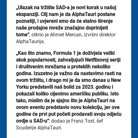
„Ulazak na tržište SAD-a je novi korak u našoj
ekspanziji. Cilj nam je da AlphaTauri postane
poznatiji, i uvjereni smo da će stalno širenje
naše prodajne mreže značajno doprinijeti
tome“
, otkrio je Ahmet Mercan, izvršni direktor
AlphaTaurija.
„Kao što znamo, Formula 1 je doživjela veliki
skok popularnosti, zahvaljujući Netflixovoj seriji
i društvenim mrežama u proteklih nekoliko
godina. Izuzetno je važno da nastavimo rasti na
ovom tržištu, i drago mi je da smo danas u New
Yorku predstavili naš bolid za 2023. godinu i
pokazali koliko cijenimo američku publiku. Isto
tako, mislim da je sjajno što je AlphaTauri na
ovom eventu predstavio novu kolekciju, jer ove
godine će prvi put početi prodavati svoju odjeću
ovdje u SAD-u“
, dodao je Franz Tost, šef
Scuderije AlphaTauri.