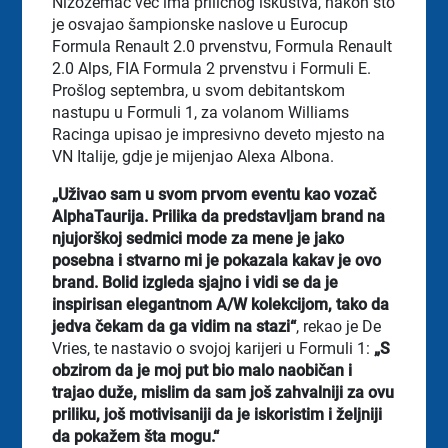
Nizozemac već ima priličnog iskustva, nakon što
je osvajao šampionske naslove u Eurocup
Formula Renault 2.0 prvenstvu, Formula Renault
2.0 Alps, FIA Formula 2 prvenstvu i Formuli E.
Prošlog septembra, u svom debitantskom
nastupu u Formuli 1, za volanom Williams
Racinga upisao je impresivno deveto mjesto na
VN Italije, gdje je mijenjao Alexa Albona.
„Uživao sam u svom prvom eventu kao vozač
AlphaTaurija. Prilika da predstavljam brand na
njujorškoj sedmici mode za mene je jako
posebna i stvarno mi je pokazala kakav je ovo
brand. Bolid izgleda sjajno i vidi se da je
inspirisan elegantnom A/W kolekcijom, tako da
jedva čekam da ga vidim na stazi“
, rekao je De
Vries, te nastavio o svojoj karijeri u Formuli 1:
„S
obzirom da je moj put bio malo naobičan i
trajao duže, mislim da sam još zahvalniji za ovu
priliku, još motivisaniji da je iskoristim i željniji
da pokažem šta mogu.“