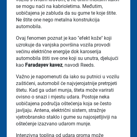
se mogu naći na kabrioletima. Međutim,
uobičajena je zabluda da su gume te koje štite.
Ne štite one nego metalna konstrukcija
automobila.
Ovaj fenomen poznat je kao "efekt kože" koji
uzrokuje da vanjska površina vozila provodi
većinu električne energije dok karoserija
automobila štiti sve one koji su unutra, djelujući
kao
Faradayev kavez
, navodi Reeds.
Važno je napomenuti da iako su putnici u vozilu
zaštićeni, automobil će najvjerojatnije pretrpjeti
štetu. Kad ga udari munja, šteta može varirati
ovisno o snazi i mjestu udara. Postoje neka
uobičajena područja oštećenja koja se često
javljaju. Antena, električni sistem, stražnje
vjetrobransko staklo i gume su najosjetljiviji na
oštećenje izazvano udarom munje.
Intenzivna toplina od udara groma može