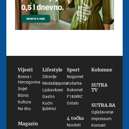
Vijesti
Lifestyle
Sport
Kolumne
Bosna i
Zdravlje
Nogomet
Hercegovina
Moda&ljepota
Košarka
SUTRA
Svijet
TV
Ljubav&sex
Rukomet
Biznis
Gastro
F1&WRC
Kultura
Kućni
Ostalo
SUTRA.BA
Na dnu
ljubimci
Oglašavanje
4 točka
Impressum
Magazin
Noviteti
Kontakt