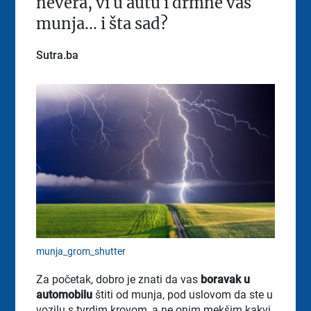
nevera, vi u autu i drmne vas
munja... i šta sad?
Sutra.ba
munja_grom_shutter
Za početak, dobro je znati da vas
boravak u
automobilu
štiti od munja, pod uslovom da ste u
vozilu s tvrdim krovom, a ne onim mekšim kakvi