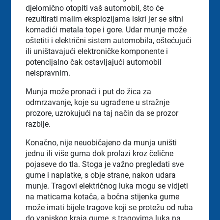
djelomično otopiti vaš automobil, što će
rezultirati malim eksplozijama iskri jer se sitni
komadići metala tope i gore. Udar munje može
oštetiti i električni sistem automobila, oštećujući
ili uništavajući elektroničke komponente i
potencijalno čak ostavljajući automobil
neispravnim.
Munja može pronaći i put do žica za
odmrzavanje, koje su ugrađene u stražnje
prozore, uzrokujući na taj način da se prozor
razbije.
Konačno, nije neuobičajeno da munja uništi
jednu ili više guma dok prolazi kroz čelične
pojaseve do tla. Stoga je važno pregledati sve
gume i naplatke, s obje strane, nakon udara
munje. Tragovi električnog luka mogu se vidjeti
na maticama kotača, a bočna stijenka gume
može imati bijele tragove koji se protežu od ruba
do vanjskog kraja gume, s tragovima luka na