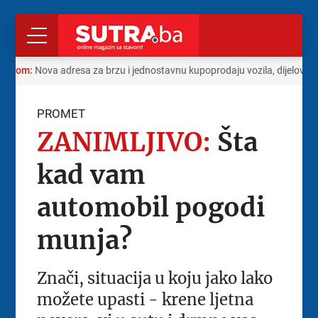
 radom:
Nova adresa za brzu i jednostavnu kupoprodaju vozila, dijelova i
PROMET
ZANIMLJIVO:
Šta
kad vam
automobil pogodi
munja?
Znači, situacija u koju jako lako
možete upasti - krene ljetna