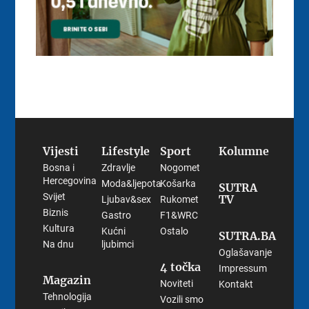
Vijesti
Lifestyle
Sport
Kolumne
Bosna i
Zdravlje
Nogomet
Hercegovina
Moda&ljepota
Košarka
SUTRA
Svijet
TV
Ljubav&sex
Rukomet
Biznis
Gastro
F1&WRC
Kultura
Kućni
Ostalo
SUTRA.BA
Na dnu
ljubimci
Oglašavanje
4 točka
Impressum
Magazin
Noviteti
Kontakt
Tehnologija
Vozili smo