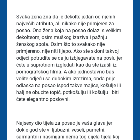
Svaka žena zna da je dekolte jedan od njenih
najvećih atributa, ali nikako nije primjeren za
posao. Ona žena koja na posao dolazi s velikim
dekolteom, osim muškog izaziva i pažnju
ženskog spola. Osim što to svakako nije
primjereno, nije niti lijepo. Ako ste skloni takvoj
odjeći potrudite se da ju izbjegavate na poslu jer
ćete u suprotnom izgledati kao da ste izašli iz
pornografskog filma. A ako jednostavno baš
volite odjeću sa dubokim izrezima, onda prije
odlaska na posao ispod takve majice, košulje ili
haljine obucite topić, potkošulju ili košulju i biti
ćete elegantno poslovni.
Najsexy dio tijela za posao je vaša glava jer
dokle god ste vi ljubazni, veseli, pametni,
šarmantni i nasmijani nema tog dijela tijela koji