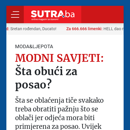
 rad:
Sretan rođendan, Ducato!
Za 666.666 limenki:
HELL dao neobi
MODA&LJEPOTA
MODNI SAVJETI:
Šta obući za
posao?
Šta se oblaćenja tiče svakako
treba obratiti pažnju što se
oblači jer odjeća mora biti
primjerena za posao. Uvijek