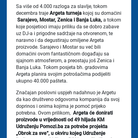
Sa više od 4.000 razloga za slavlje, tokom
decembra traje
Argeta turneja
kojoj su domaćini
Sarajevo, Mostar, Zenica i Banja Luka,
a
tokom
koje posjetioci imaju priliku da se dobro zabave
uz DJ-a i prigodne sadržaje na otvorenom, te
naravno i da degustiraju omiljene Argeta
proizvode. Sarajevo i Mostar su već bili
domaćini ovom fantastičnom događaju sa
sjajnom atmosferom, a preostaju još Zenica i
Banja Luka. Tokom posjeta bh. gradovima
Argeta planira svojim potrošačima podijeliti
ukupno 40.000 pašteta.
Značajan poslovni uspjeh nadahnuo je Argetu
da kao društveno odgovorna kompanija da svoj
doprinos i onima kojima je pomoć prijeko
potrebna. Ovom prilikom,
Argeta će donirati
proizvode u vrijednosti od 49 hiljada KM
Udruženju Pomozi.ba za potrebe projekta
„Obrok za sve“, u okviru kojeg Udruženje