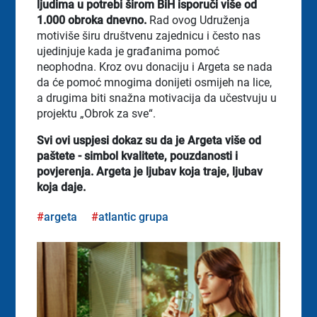
ljudima u potrebi širom BiH isporuči više od
1.000 obroka dnevno.
Rad ovog Udruženja
motiviše širu društvenu zajednicu i često nas
ujedinjuje kada je građanima pomoć
neophodna. Kroz ovu donaciju i Argeta se nada
da će pomoć mnogima donijeti osmijeh na lice,
a drugima biti snažna motivacija da učestvuju u
projektu „Obrok za sve“.
Svi ovi uspjesi dokaz su da je Argeta više od
paštete - simbol kvalitete, pouzdanosti i
povjerenja. Argeta je ljubav koja traje, ljubav
koja daje.
argeta
atlantic grupa