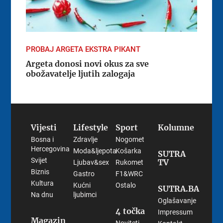
PROBAJ ARGETA EKSTRA PIKANT
Argeta donosi novi okus za sve
obožavatelje ljutih zalogaja
Vijesti
Lifestyle
Sport
Kolumne
Bosna i
Zdravlje
Nogomet
Hercegovina
Moda&ljepota
Košarka
SUTRA
Svijet
TV
Ljubav&sex
Rukomet
Biznis
Gastro
F1&WRC
Kultura
Kućni
Ostalo
SUTRA.BA
Na dnu
ljubimci
Oglašavanje
4 točka
Impressum
Magazin