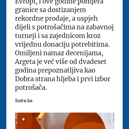
Evropi, i ove godine pomjera
granice sa dostizanjem
rekordne prodaje, a uspjeh
dijeli s potrošačima na zabavnoj
turneji i sa zajednicom kroz
vrijednu donaciju potrebitima.
Omiljeni namaz decenijama,
Argeta je već više od dvadeset
godina prepoznatljiva kao
Dobra strana hljeba i prvi izbor
potrošača.
Sutra.ba