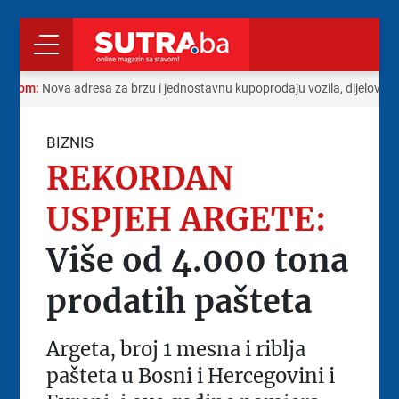
radom:
Nova adresa za brzu i jednostavnu kupoprodaju vozila, dijelova i 
BIZNIS
REKORDAN
USPJEH ARGETE:
Više od 4.000 tona
prodatih pašteta
Argeta, broj 1 mesna i riblja
pašteta u Bosni i Hercegovini i