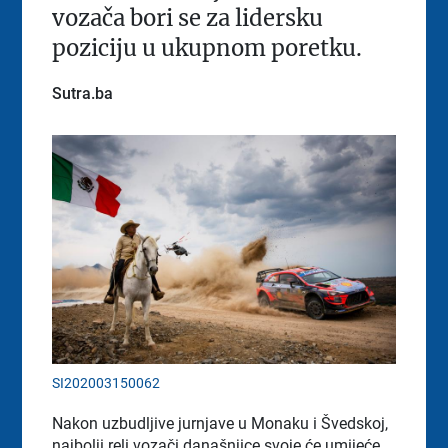
vozača bori se za lidersku
poziciju u ukupnom poretku.
Sutra.ba
SI202003150062
Nakon uzbudljive jurnjave u Monaku i Švedskoj,
najbolji reli vozači današnjice svoje će umijeće