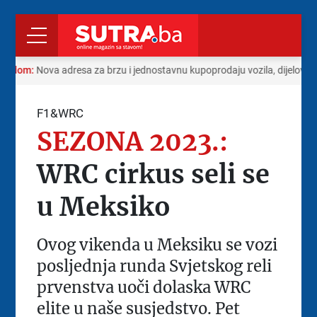
 radom:
Nova adresa za brzu i jednostavnu kupoprodaju vozila, dijelova i
F1&WRC
SEZONA 2023.:
WRC cirkus seli se
u Meksiko
Ovog vikenda u Meksiku se vozi
posljednja runda Svjetskog reli
prvenstva uoči dolaska WRC
elite u naše susjedstvo. Pet