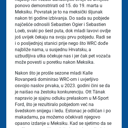
ponovo demonstrirati od 15. do 19. marta u
Meksiku. Povratak je to na meksički šljunak
nakon tri godine izbivanja. Do sada su pobjede
najčešće odnosili Sebastien Ogier i Sebastien
Loeb, svaki po šest puta, dok mladi lavovi ovdje
još uvijek čekaju na svoju prvu pobjedu. Radi se
i o posljednjoj stanici prije nego što WRC dođe
najbliže nama, u susjednu Hrvatsku, a
uzbudljiva utka očekuje nas i jer čak pet vozača
može povesti u poretku nakon Meksika.
Nakon što je prošle sezone mladi Kalle
Rovanperä dominirao WRC-om i uvjerljivo
osvojio naslov prvaka, u 2023. godini čini se da
je naišao na žestoku konkurenciju. Ott Tänak
napravio je sjajnu odluku prelaskom u M-Sport
Ford, što je rezultiralo pobjedom već na
švedskom snijegu i ledu. Estonac je odličan i po
makadamu, pa možemo očekivati njegovo
opasno izdanje u Meksiku. Kad se sjetimo da se