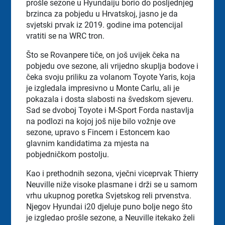
prošle sezone u Hyundaiju borio do posljednjeg
brzinca za pobjedu u Hrvatskoj, jasno je da
svjetski prvak iz 2019. godine ima potencijal
vratiti se na WRC tron.
Što se Rovanpere tiče, on još uvijek čeka na
pobjedu ove sezone, ali vrijedno skuplja bodove i
čeka svoju priliku za volanom Toyote Yaris, koja
je izgledala impresivno u Monte Carlu, ali je
pokazala i dosta slabosti na švedskom sjeveru.
Sad se dvoboj Toyote i M-Sport Forda nastavlja
na podlozi na kojoj još nije bilo vožnje ove
sezone, upravo s Fincem i Estoncem kao
glavnim kandidatima za mjesta na
pobjedničkom postolju.
Kao i prethodnih sezona, vječni viceprvak Thierry
Neuville niže visoke plasmane i drži se u samom
vrhu ukupnog poretka Svjetskog reli prvenstva.
Njegov Hyundai i20 djeluje puno bolje nego što
je izgledao prošle sezone, a Neuville itekako želi