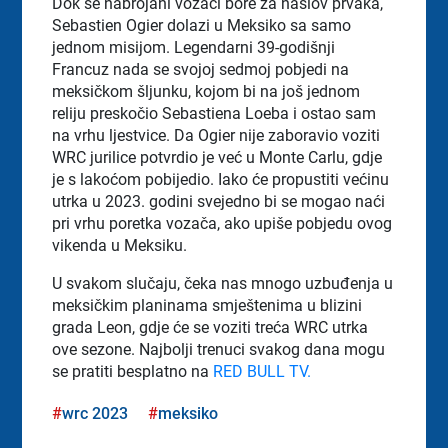
Dok se nabrojani vozači bore za naslov prvaka,
Sebastien Ogier dolazi u Meksiko sa samo
jednom misijom. Legendarni 39-godišnji
Francuz nada se svojoj sedmoj pobjedi na
meksičkom šljunku, kojom bi na još jednom
reliju preskočio Sebastiena Loeba i ostao sam
na vrhu ljestvice. Da Ogier nije zaboravio voziti
WRC jurilice potvrdio je već u Monte Carlu, gdje
je s lakoćom pobijedio. Iako će propustiti većinu
utrka u 2023. godini svejedno bi se mogao naći
pri vrhu poretka vozača, ako upiše pobjedu ovog
vikenda u Meksiku.
U svakom slučaju, čeka nas mnogo uzbuđenja u
meksičkim planinama smještenima u blizini
grada Leon, gdje će se voziti treća WRC utrka
ove sezone. Najbolji trenuci svakog dana mogu
se pratiti besplatno na
RED BULL TV.
wrc 2023
meksiko