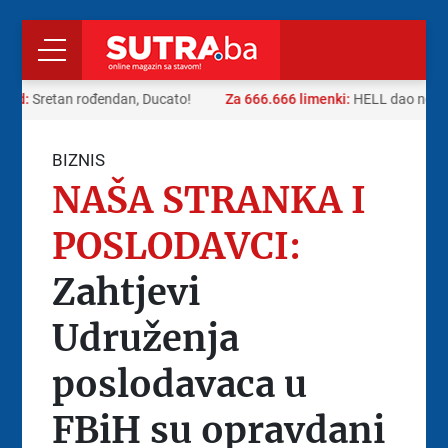
rad:
Sretan rođendan, Ducato!
Za 666.666 limenki:
HELL dao neobič
BIZNIS
NAŠA STRANKA I
POSLODAVCI:
Zahtjevi
Udruženja
poslodavaca u
FBiH su opravdani