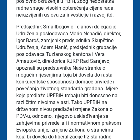
poslovno okruženje u FBiH, zbog nedostatka
radne snage, visokih opterećenja cijene rada,
nerazvijenih uslova za investicije i razvoj itd.
Predsjednik Smailbegović i članovi delegacije
Udruženja poslodavaca Mario Nenadić, direktor,
Igor Baroš, zamjenik predsjednika Skupštine
Udruženja, Adem Hanić, predsjednik grupacije
poslodavaca Tuzlanskog kantona i Vera
Arnautović, direktorica KJKP Rad Sarajevo,
upoznali su predstavnike Naše stranke o
mogućim rješenjima koja bi dovela do rasta
konkurentske sposobnosti domaće privrede i
povećanja životnog standarda građana. Mjere
koje predlaže UPFBiH trebaju biti donesene na
različitim nivoima vlasti. Tako UPFBiH na
državnom nivou predlaže izmjene Zakona o
PDV-u, odnosno, njegovo usklađivanje sa
zahtjevima privrede, ali i normativnom praksom
Evropske unije, izmjene Zakona o strancima
koja bi dovela do liberalizacije tržišta radne