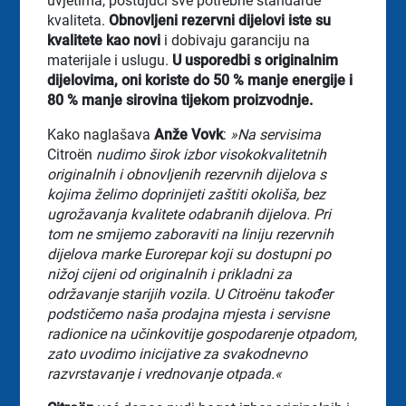
uvjetima, poštujući sve potrebne standarde
kvaliteta.
Obnovljeni rezervni dijelovi iste su
kvalitete kao novi
i dobivaju garanciju na
materijale i uslugu.
U usporedbi s originalnim
dijelovima, oni koriste do 50 % manje energije i
80 % manje sirovina tijekom proizvodnje.
Kako naglašava
Anže Vovk
:
»Na servisima
Citroën
nudimo širok izbor visokokvalitetnih
originalnih i obnovljenih rezervnih dijelova s
kojima želimo doprinijeti zaštiti okoliša, bez
ugrožavanja kvalitete odabranih dijelova. Pri
tom ne smijemo zaboraviti na liniju rezervnih
dijelova marke Eurorepar koji su dostupni po
nižoj cijeni od originalnih i prikladni za
održavanje starijih vozila. U Citroënu također
podstičemo naša prodajna mjesta i servisne
radionice na učinkovitije gospodarenje otpadom,
zato uvodimo inicijative za svakodnevno
razvrstavanje i vrednovanje otpada.«