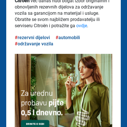
Citroën
već danas nudi bogat izbor originalnih i
obnovljenih rezervnih dijelova za održavanje
vozila sa garancijom na materijal i usluge.
Obratite se svom najbližem prodavatelju ili
serviseru Citroën i potražite ga
ovdje
.
rezervni dijelovi
automobili
održavanje vozila