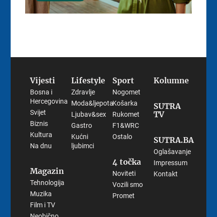
Vijesti
Lifestyle
Sport
Kolumne
Bosna i
Zdravlje
Nogomet
Hercegovina
Moda&ljepota
Košarka
SUTRA
Svijet
TV
Ljubav&sex
Rukomet
Biznis
Gastro
F1&WRC
Kultura
Kućni
Ostalo
SUTRA.BA
Na dnu
ljubimci
Oglašavanje
4 točka
Impressum
Magazin
Noviteti
Kontakt
Tehnologija
Vozili smo
Muzika
Promet
Film i TV
Neobično