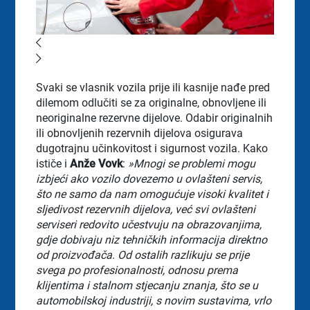
Svaki se vlasnik vozila prije ili kasnije nađe pred
dilemom odlučiti se za originalne, obnovljene ili
neoriginalne rezervne dijelove. Odabir originalnih
ili obnovljenih rezervnih dijelova osigurava
dugotrajnu učinkovitost i sigurnost vozila. Kako
ističe i
Anže Vovk
:
»Mnogi se problemi mogu
izbjeći ako vozilo dovezemo u ovlašteni servis,
što ne samo da nam omogućuje visoki kvalitet i
sljedivost rezervnih dijelova, već svi ovlašteni
serviseri redovito učestvuju na obrazovanjima,
gdje dobivaju niz tehničkih informacija direktno
od proizvođača
.
Od ostalih razlikuju se prije
svega po profesionalnosti, odnosu prema
klijentima i stalnom stjecanju znanja, što se u
automobilskoj industriji, s novim sustavima, vrlo