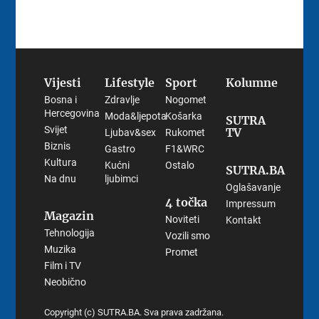
Vijesti
Lifestyle
Sport
Kolumne
Bosna i
Zdravlje
Nogomet
Hercegovina
Moda&ljepota
Košarka
SUTRA
Svijet
TV
Ljubav&sex
Rukomet
Biznis
Gastro
F1&WRC
Kultura
Kućni
Ostalo
SUTRA.BA
Na dnu
ljubimci
Oglašavanje
4 točka
Impressum
Magazin
Noviteti
Kontakt
Tehnologija
Vozili smo
Muzika
Promet
Film i TV
Neobično
Copyright (c) SUTRA.BA. Sva prava zadržana.