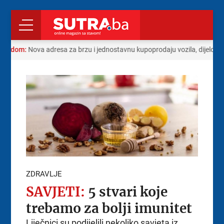
s radom:
Nova adresa za brzu i jednostavnu kupoprodaju vozila, dijelova
ZDRAVLJE
SAVJETI:
5 stvari koje
trebamo za bolji imunitet
Liječnici su podijelili nekoliko savjeta iz