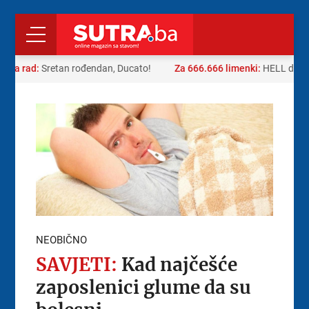
a za rad:
Sretan rođendan, Ducato!
Za 666.666 limenki:
HELL dao n
NEOBIČNO
SAVJETI:
Kad najčešće
zaposlenici glume da su