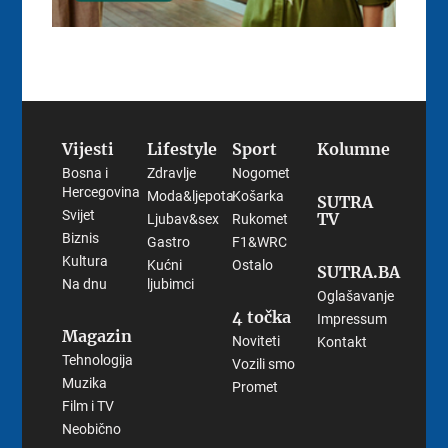
Vijesti
Lifestyle
Sport
Kolumne
Bosna i
Zdravlje
Nogomet
Hercegovina
Moda&ljepota
Košarka
SUTRA
Svijet
TV
Ljubav&sex
Rukomet
Biznis
Gastro
F1&WRC
Kultura
Kućni
Ostalo
SUTRA.BA
Na dnu
ljubimci
Oglašavanje
4 točka
Impressum
Magazin
Noviteti
Kontakt
Tehnologija
Vozili smo
Muzika
Promet
Film i TV
Neobično