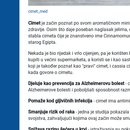
cimet_med
Cimet
je začin poznat po svom aromatičnom miris
zdravlje. Osim što daje poseban naglasak jelima, 
stabla cimeta čije je znanstveno ime Cinnamomum.
starog Egipta.
Nekada je bio rijedak i vrlo cijenjen, pa je koriš
kupiti u većini supermarketa, a koristi se i kao sa
koji je također poznat kao "pravi" cimet, i cassia c
kada govore o cimetu.
Djeluje kao prevencija za Alzheimerovu bolest
- 
Alzheimerove bolesti i poboljšati sposobnost razm
Pomaže kod gljivičnih infekcija
- cimet ima antimi
Smanjuje rizik od raka
- jedna je studija pokazal
svojstva, zahvaljujući kojima ovaj začin može sman
Snižava razinu šećera u krvi
- istraživanja su pok