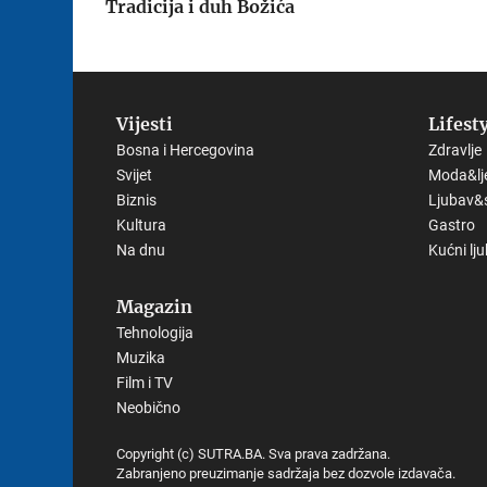
Tradicija i duh Božića
Vijesti
Lifest
Bosna i Hercegovina
Zdravlje
Svijet
Moda&lj
Biznis
Ljubav&
Kultura
Gastro
Na dnu
Kućni lj
Magazin
Tehnologija
Muzika
Film i TV
Neobično
Copyright (c) SUTRA.BA. Sva prava zadržana.
Zabranjeno preuzimanje sadržaja bez dozvole izdavača.