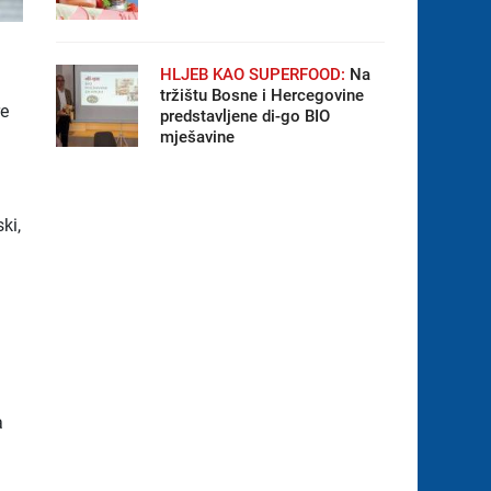
HLJEB KAO SUPERFOOD:
Na
a
tržištu Bosne i Hercegovine
re
predstavljene di-go BIO
mješavine
ki,
a