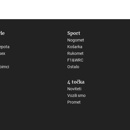
yle
Sport
Nogomet
epota
Košarka
sex
Rukomet
F1&WRC
ubimci
Ostalo
4 točka
Noviteti
Vozili smo
Promet