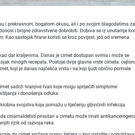
u i prekrasnom, bogatom okusu, ali i po svojim blagodatima z
donosi i brojne zdravstvene dobrobiti. Dobiva se iz unutarnje ko
 Kao sastojak hrane koristi se kroz povijest, još od vremena
ten kao dar kraljevima. Danas je cimet dostupan svima i može se
stojak mnogih recepata. Postoje dvije glavne vrste cimeta: cejlons
imet, koji je danas najčešća vrsta i na koji ljudi obično pomisle
cimet sadrži hranjive tvari koje mogu spriječiti simptome
išljanja i donošenja odluka.
krobna svojstva koja pomažu u liječenju gljivičnih infekcija.
a da cinamaldehid prisutan u cimetu može imati antikancerogen
jiti rizik od razvoja raka.
azala da cimet snižava razinu šećera u krvi natašte i poboljšava