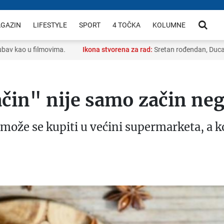
GAZIN
LIFESTYLE
SPORT
4 TOČKA
KOLUMNE
 kao u filmovima.
Ikona stvorena za rad:
Sretan rođendan, Ducato!
čin" nije samo začin nego
može se kupiti u većini supermarketa, a ko