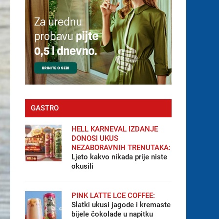
GASTRO
HELL KARNEVAL IZDANJE
DONOSI UKUS
NEZABORAVNIH TRENUTAKA:
Ljeto kakvo nikada prije niste
okusili
PINK LATTE LCE COFFEE:
Slatki ukusi jagode i kremaste
bijele čokolade u napitku