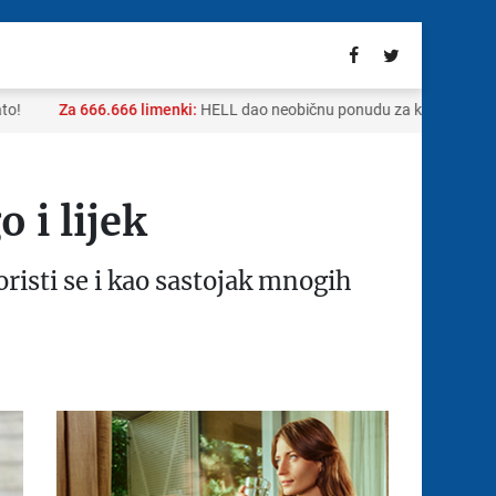
Za 666.666 limenki:
HELL dao neobičnu ponudu za kupovinu sela 
 i lijek
risti se i kao sastojak mnogih