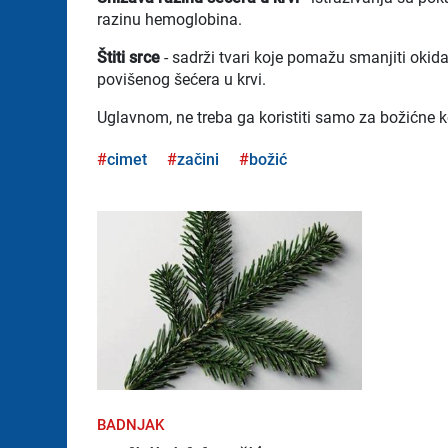
razinu hemoglobina.
Štiti srce
- sadrži tvari koje pomažu smanjiti okidač
povišenog šećera u krvi.
Uglavnom, ne treba ga koristiti samo za božićne ko
cimet
začini
božić
BADNJAK