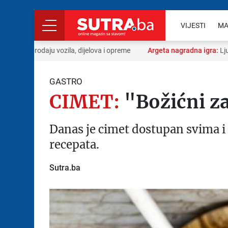
VIJESTI
MA
 kupoprodaju vozila, dijelova i opreme
Argeta nagradna igra:
Ljubav
GASTRO
CIMET:
"Božićni za
Danas je cimet dostupan svima i 
recepata.
Sutra.ba