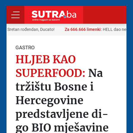
ad:
Sretan rođendan, Ducato!
Za 666.666 limenki:
HELL dao neobičn
GASTRO
HLJEB KAO
SUPERFOOD:
Na
tržištu Bosne i
Hercegovine
predstavljene di-
go BIO mješavine