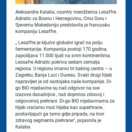
Aleksandra Kalaba, country mendžerica Lesaffre
Adriatic za Bosnu i Hercegovinu, Crnu Goru i
Sjevernu Makedoniju predstavila je francusku
kompaniju Lesaffre.
„ Lesaffre je ključni globalni igrač na polju
fermentacije. Kompanija postoji 170 godina,
zapošljava 11.000 ljudi na svim kontinentima.
Lessafre Adriatic pokriva sedam zemalja
regiona. U regionu imamo tri baking centra – u
Zagrebu, Banja Luci i Duresu. Svaki drugi hljeb
napravljen je od sastojaka naše kompanije. Di-
go BIO mješavine su naš odgovor na sve
izazove današnjice , naš doprinos zdravoj i
odgovornoj prehrani. Di-go BIO mješavinama za
hljeb vraćamo moć hljeba kao superhrane ,
postavljajući ga tamo gdje pripada, na tron
zdravog segmenta prehrane“, pojasnila je
Kalaba.