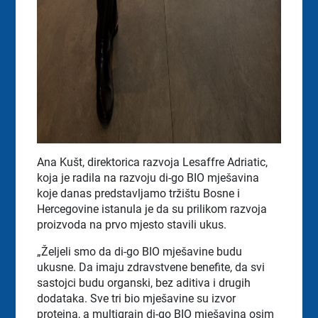
Ana Kušt, direktorica razvoja Lesaffre Adriatic,
koja je radila na razvoju di-go BIO mješavina
koje danas predstavljamo tržištu Bosne i
Hercegovine istanula je da su prilikom razvoja
proizvoda na prvo mjesto stavili ukus.
„Željeli smo da di-go BIO mješavine budu
ukusne. Da imaju zdravstvene benefite, da svi
sastojci budu organski, bez aditiva i drugih
dodataka. Sve tri bio mješavine su izvor
proteina, a multigrain di-go BIO mješavina osim