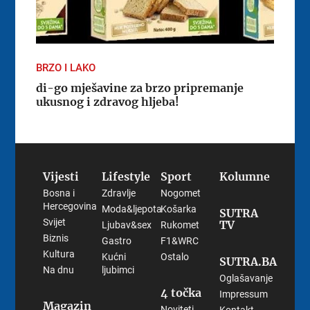
BRZO I LAKO
di-go mješavine za brzo pripremanje
ukusnog i zdravog hljeba!
Vijesti
Lifestyle
Sport
Kolumne
Bosna i
Zdravlje
Nogomet
Hercegovina
Moda&ljepota
Košarka
SUTRA
Svijet
TV
Ljubav&sex
Rukomet
Biznis
Gastro
F1&WRC
Kultura
Kućni
Ostalo
SUTRA.BA
Na dnu
ljubimci
Oglašavanje
4 točka
Impressum
Magazin
Noviteti