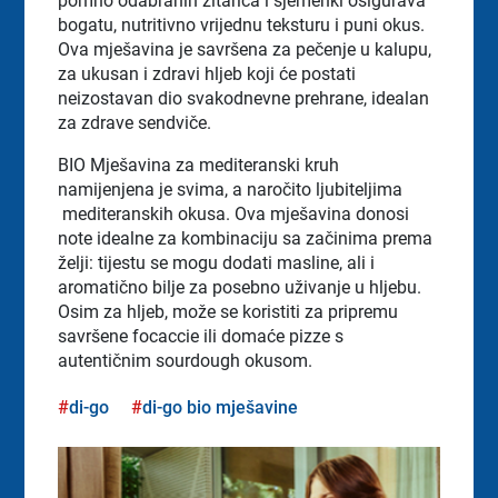
pomno odabranih žitarica i sjemenki osigurava
bogatu, nutritivno vrijednu teksturu i puni okus.
Ova mješavina je savršena za pečenje u kalupu,
za ukusan i zdravi hljeb koji će postati
neizostavan dio svakodnevne prehrane, idealan
za zdrave sendviče.
BIO Mješavina za mediteranski kruh
namijenjena je svima, a naročito ljubiteljima
mediteranskih okusa. Ova mješavina donosi
note idealne za kombinaciju sa začinima prema
želji: tijestu se mogu dodati masline, ali i
aromatično bilje za posebno uživanje u hljebu.
Osim za hljeb, može se koristiti za pripremu
savršene focaccie ili domaće pizze s
autentičnim sourdough okusom.
di-go
di-go bio mješavine