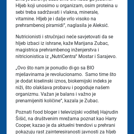
Hljeb koji unosimo u organizam, osim proteina u
sebi treba sadržavati i vlakna, minerale,
vitamine. Hljeb je i dalje vrlo visoko na
prehrambenoj piramidi“, naglasila je Aleksić.
Nutricionisti i stručnjaci neće savjetovati da se
hljeb izbaci iz ishrane, kaže Marijana Zubac,
magistrica prehrambenog inženjerstva i
nitricionistica iz „NutriCentra“ Mostar i Sarajevo.
„Ovo što nam je ponudio di-go sa BIO
mješavinama je revolucionarno.
Samo time što
je dodat kiselinski iznos, biokemijski indeks je
niži, što olakšava probavu i pogoduje našem
organizmu. Važan je balans i važno je
prenamijeniti količine“, kazala je Zubac.
Poznati food bloger i televizijski voditelj Hajrudin
Šišić, na društvenim mrežama poznat kao Harry
Cooper, kazao je da aktuelni trendovi u prehrani
pokazuju rast zainteresiranosti javnosti za hljeb