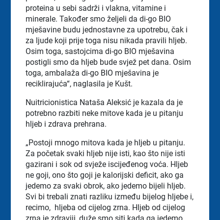
proteina u sebi sadrži i vlakna, vitamine i
minerale. Također smo željeli da di-go BIO
mješavine budu jednostavne za upotrebu, čak i
za ljude koji prije toga nisu nikada pravili hljeb.
Osim toga, sastojcima di-go BIO mješavina
postigli smo da hljeb bude svjež pet dana. Osim
toga, ambalaža di-go BIO mješavina je
reciklirajuća“, naglasila je Kušt.
Nuitricionistica Nataša Aleksić je kazala da je
potrebno razbiti neke mitove kada je u pitanju
hljeb i zdrava prehrana.
„Postoji mnogo mitova kada je hljeb u pitanju.
Za početak svaki hljeb nije isti, kao što nije isti
gazirani i sok od svježe iscijeđenog voća. Hljeb
ne goji, ono što goji je kalorijski deficit, ako ga
jedemo za svaki obrok, ako jedemo bijeli hljeb.
Svi bi trebali znati razliku između bijelog hljebe i,
recimo,
hljeba od cijelog zrna. Hljeb od cijelog
zrna je zdraviji, duže smo siti kada ga jedemo.