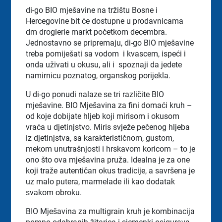
di-go BIO mješavine na tržištu Bosne i
Hercegovine bit će dostupne u prodavnicama
dm drogierie markt početkom decembra.
Jednostavno se pripremaju, di-go BIO mješavine
treba pomiješati sa vodom
i kvascem, ispeći i
onda uživati u okusu, ali i
spoznaji da jedete
namirnicu poznatog, organskog porijekla.
U di-go ponudi nalaze se tri različite BIO
mješavine. BIO Mješavina za fini domaći kruh –
od koje dobijate hljeb koji mirisom i okusom
vraća u djetinjstvo. Miris svježe pečenog hljeba
iz djetinjstva, sa karakterističnom, gustom,
mekom unutrašnjosti i hrskavom koricom – to je
ono što ova mješavina pruža. Idealna je za one
koji traže autentičan okus tradicije, a savršena je
uz malo putera, marmelade ili kao dodatak
svakom obroku.
BIO Mješavina za multigrain kruh je kombinacija