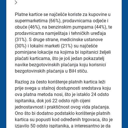
Platne kartice se najčešće koriste
za kupovine u
supermarketima (66%), prodavnicama odjeće i
obuće (46%), na benzinskim pumpama (44%), te
prodavnicama namještaja i tehničkih uređaja
(31%). S druge strane, medicinske ustanove
(30%) i lokalni marketi (21%) su najčešće
pominjane lokacije na kojima bi ispitanici željeli
plaćati karticama, što je još jedan pokazatelj
navike bezgotovinskih plaćanja koju korisnici
bezgotovinskih plaćanja u BiH stiču.
Razlog za često korištenje platnih kartica leži
prije svega u stalnoj dostupnosti sredstava koju
ova platna metoda nosi, što je istaklo 24 odsto
ispitanika, dok još 22 odsto njih cijeni
jednostavnost i praktičnost ovog vida plaćanja.
Ono što bi dodatno podstaklo korištenje platnih
kartica su popusti kod određenih trgovaca, što je
izjavilo 50 odsto ispitanika, a interesantno je da