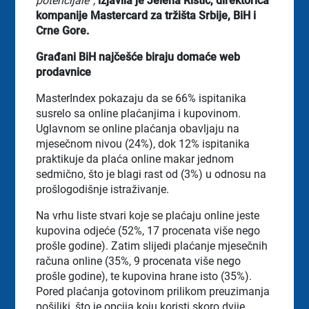
potencijale“,
izjavila je Jelena Ristić, direktorica
kompanije Mastercard za tržišta Srbije, BiH i
Crne Gore.
Građani BiH najčešće biraju domaće web
prodavnice
MasterIndex pokazaju da se 66% ispitanika
susrelo sa online plaćanjima i kupovinom.
Uglavnom se online plaćanja obavljaju na
mjesečnom nivou (24%), dok 12% ispitanika
praktikuje da plaća online makar jednom
sedmično, što je blagi rast od (3%) u odnosu na
prošlogodišnje istraživanje.
Na vrhu liste stvari koje se plaćaju online jeste
kupovina odjeće (52%, 17 procenata više nego
prošle godine). Zatim slijedi plaćanje mjesečnih
računa online (35%, 9 procenata više nego
prošle godine), te kupovina hrane isto (35%).
Pored plaćanja gotovinom prilikom preuzimanja
pošiljki, što je opcija koju koristi skoro dvije