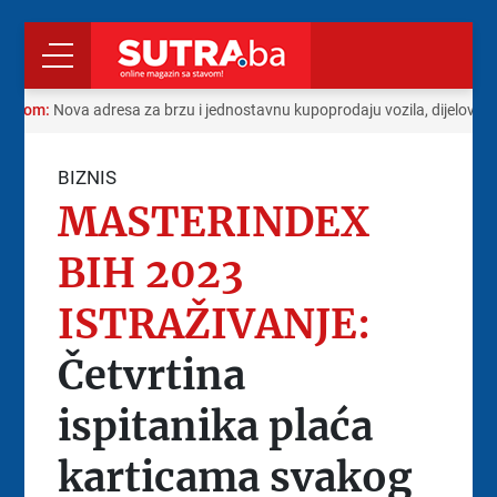
radom:
Nova adresa za brzu i jednostavnu kupoprodaju vozila, dijelova i
BIZNIS
MASTERINDEX
BIH 2023
ISTRAŽIVANJE:
Četvrtina
ispitanika plaća
karticama svakog