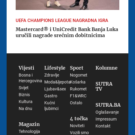
UEFA CHAMPIONS LEAGUE NAGRADNA IGRA
Mastercard® i UniCredit Bank Banja Luka
uručili nagrade srećnim dobitnicima
Vijesti
Lifestyle
Sport
Kolumne
Bosna i
Zdravlje
Nogomet
Hercegovina
Moda&ljepota
Košarka
SUTRA
Svijet
TV
Ljubav&sex
Rukomet
Biznis
Gastro
F1&WRC
Kultura
Kućni
Ostalo
SUTRA.BA
Na dnu
ljubimci
Oglašavanje
4 točka
Impressum
Magazin
Noviteti
Kontakt
Tehnologija
Vozili smo