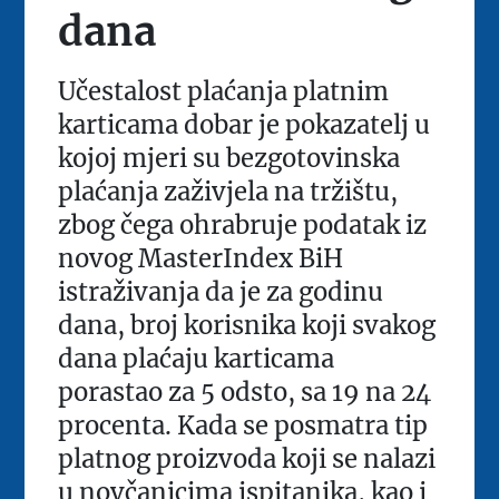
dana
Učestalost plaćanja platnim
karticama dobar je pokazatelj u
kojoj mjeri su bezgotovinska
plaćanja zaživjela na tržištu,
zbog čega ohrabruje podatak iz
novog MasterIndex BiH
istraživanja da je za godinu
dana, broj korisnika koji svakog
dana plaćaju karticama
porastao za 5 odsto, sa 19 na 24
procenta. Kada se posmatra tip
platnog proizvoda koji se nalazi
u novčanicima ispitanika, kao i