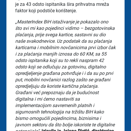
je za 43 odsto ispitanika šira prihvatna mreža
faktor koji podstiče korištenje.
„MasterIndex BiH istaživanje je pokazalo ono
što svi mi kao pojedinci vidimo – bezgotovinska
plaćanja, prije svega kartice, sastavni su dio
naše svakodnevice. Uz podatak da su plaćanja
karticama i mobilnim novčanicima prvi izbor čak
i za plaćanja manjih iznosa do 60 KM, sa 55
odsto ispitanika koji su to rekli naspram 42
odsto koji se odlučuju za gotovinu, digitalno
opredjeljenje građana potvrđuje i i da su po prvi
put, mobilni novčanici razlog zašto se građani
opredjeljuju da koriste kartična plaćanja.
Građani već prepoznaju da je budućnost
digitalna i mi ćemo nastaviti sa
implementacijom savremenih platnih i
sigurnosnih tehnologija na tržištu BiH kako
bismo omogućili pojedincima, biznisima i
javnom sektoru da što bolje iskoriste te digitalne