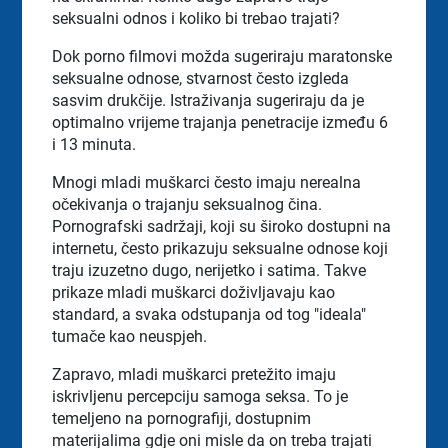
seksualni odnos i koliko bi trebao trajati?
Dok porno filmovi možda sugeriraju maratonske
seksualne odnose, stvarnost često izgleda
sasvim drukčije. Istraživanja sugeriraju da je
optimalno vrijeme trajanja penetracije između 6
i 13 minuta.
Mnogi mladi muškarci često imaju nerealna
očekivanja o trajanju seksualnog čina.
Pornografski sadržaji, koji su široko dostupni na
internetu, često prikazuju seksualne odnose koji
traju izuzetno dugo, nerijetko i satima. Takve
prikaze mladi muškarci doživljavaju kao
standard, a svaka odstupanja od tog "ideala"
tumače kao neuspjeh.
Zapravo, mladi muškarci pretežito imaju
iskrivljenu percepciju samoga seksa. To je
temeljeno na pornografiji, dostupnim
materijalima gdje oni misle da on treba trajati