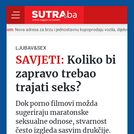
 radom:
Nova adresa za brzu i jednostavnu kupoprodaju vozila, dijelova i
LJUBAV&SEX
SAVJETI:
Koliko bi
zapravo trebao
trajati seks?
Dok porno filmovi možda
sugeriraju maratonske
seksualne odnose, stvarnost
često izgleda sasvim drukčije.