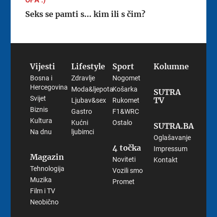
Seks se pamti s... kim ili s čim?
Vijesti
Lifestyle
Sport
Kolumne
Bosna i
Zdravlje
Nogomet
Hercegovina
Moda&ljepota
Košarka
SUTRA
Svijet
TV
Ljubav&sex
Rukomet
Biznis
Gastro
F1&WRC
Kultura
Kućni
Ostalo
SUTRA.BA
Na dnu
ljubimci
Oglašavanje
4 točka
Impressum
Magazin
Noviteti
Kontakt
Tehnologija
Vozili smo
Muzika
Promet
Film i TV
Neobično