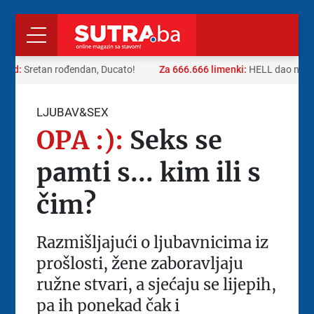
rad:
Sretan rođendan, Ducato!
Za 666.666 limenki:
HELL dao neobi
LJUBAV&SEX
OPA :):
Seks se
pamti s... kim ili s
čim?
Razmišljajući o ljubavnicima iz
prošlosti, žene zaboravljaju
ružne stvari, a sjećaju se lijepih,
pa ih ponekad čak i