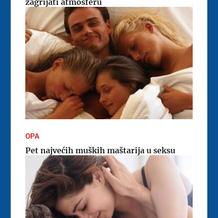
zagrijati atmosferu
OPA
Pet najvećih muških maštarija u seksu