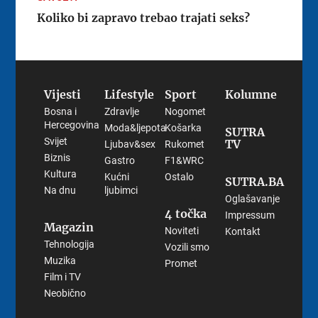
Koliko bi zapravo trebao trajati seks?
Vijesti
Lifestyle
Sport
Kolumne
Bosna i
Zdravlje
Nogomet
Hercegovina
Moda&ljepota
Košarka
SUTRA
Svijet
TV
Ljubav&sex
Rukomet
Biznis
Gastro
F1&WRC
Kultura
Kućni
Ostalo
SUTRA.BA
Na dnu
ljubimci
Oglašavanje
4 točka
Impressum
Magazin
Noviteti
Kontakt
Tehnologija
Vozili smo
Muzika
Promet
Film i TV
Neobično