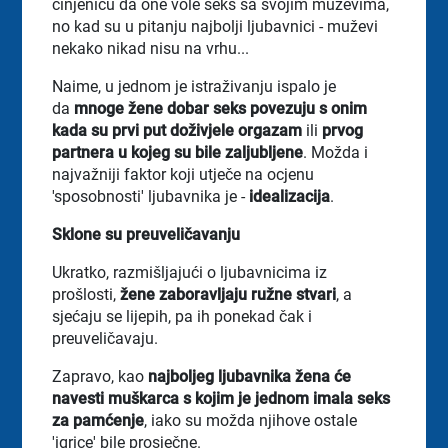
činjenicu da one vole seks sa svojim muževima,
no kad su u pitanju najbolji ljubavnici - muževi
nekako nikad nisu na vrhu...
Naime, u jednom je istraživanju ispalo je
da
mnoge žene dobar seks povezuju s onim
kada su prvi put doživjele orgazam
ili
prvog
partnera u kojeg su bile zaljubljene
. Možda i
najvažniji faktor koji utječe na ocjenu
'sposobnosti' ljubavnika je -
idealizacija
.
Sklone su preuveličavanju
Ukratko, razmišljajući o ljubavnicima iz
prošlosti,
žene zaboravljaju ružne stvari
, a
sjećaju se lijepih, pa ih ponekad čak i
preuveličavaju.
Zapravo, kao
najboljeg ljubavnika žena će
navesti muškarca s kojim je jednom imala seks
za pamćenje
, iako su možda njihove ostale
'igrice' bile prosječne.