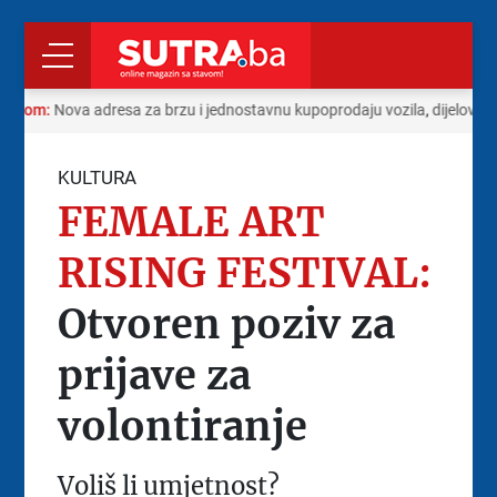
 radom:
Nova adresa za brzu i jednostavnu kupoprodaju vozila, dijelova i
KULTURA
FEMALE ART
RISING FESTIVAL:
Otvoren poziv za
prijave za
volontiranje
Voliš li umjetnost?