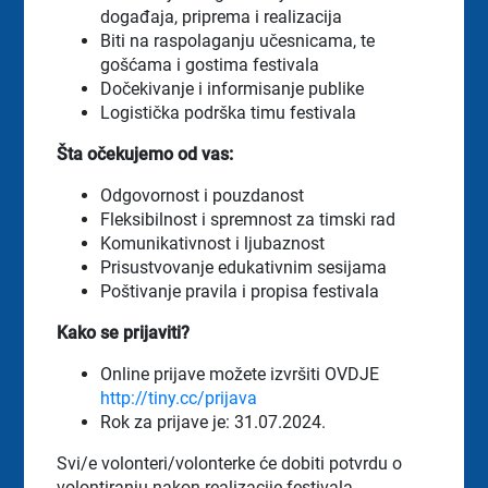
događaja, priprema i realizacija
Biti na raspolaganju učesnicama, te
gošćama i gostima festivala
Dočekivanje i informisanje publike
Logistička podrška timu festivala
Šta očekujemo od vas:
Odgovornost i pouzdanost
Fleksibilnost i spremnost za timski rad
Komunikativnost i ljubaznost
Prisustvovanje edukativnim sesijama
Poštivanje pravila i propisa festivala
Kako se prijaviti?
Online prijave možete izvršiti OVDJE
http://tiny.cc/prijava
Rok za prijave je: 31.07.2024.
Svi/e volonteri/volonterke će dobiti potvrdu o
volontiranju nakon realizacije festivala.