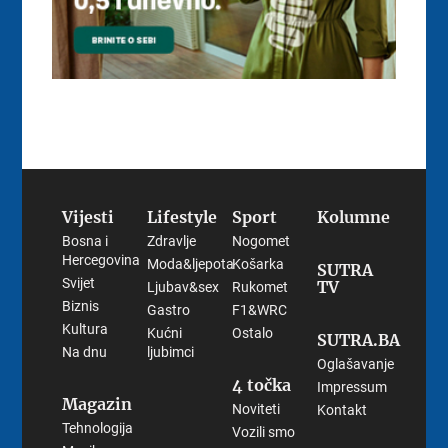
Vijesti
Lifestyle
Sport
Kolumne
Bosna i
Zdravlje
Nogomet
Hercegovina
Moda&ljepota
Košarka
SUTRA
Svijet
TV
Ljubav&sex
Rukomet
Biznis
Gastro
F1&WRC
Kultura
Kućni
Ostalo
SUTRA.BA
Na dnu
ljubimci
Oglašavanje
4 točka
Impressum
Magazin
Noviteti
Kontakt
Tehnologija
Vozili smo