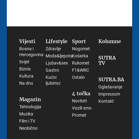
Vijesti
Lifestyle
Sport
Kolumne
Bosna i
Zdravlje
Nogomet
Hercegovina
Moda&ljepota
Košarka
SUTRA
Svijet
TV
Ljubav&sex
Rukomet
Biznis
Gastro
F1&WRC
Kultura
Kućni
Ostalo
SUTRA.BA
Na dnu
ljubimci
Oglašavanje
4 točka
Impressum
Magazin
Noviteti
Kontakt
Tehnologija
Vozili smo
Muzika
Promet
Film i TV
Neobično