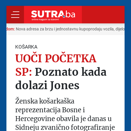
s radom:
Nova adresa za brzu i jednostavnu kupoprodaju vozila, dijelova 
KOŠARKA
UOČI POČETKA
SP:
Poznato kada
dolazi Jones
Ženska košarkaška
reprezentacija Bosne i
Hercegovine obavila je danas u
Sidneju zvanično fotografiranje