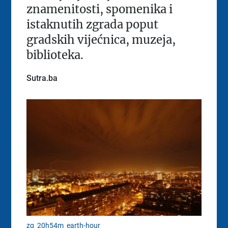
znamenitosti, spomenika i
istaknutih zgrada poput
gradskih vijećnica, muzeja,
biblioteka.
Sutra.ba
zg_20h54m_earth-hour