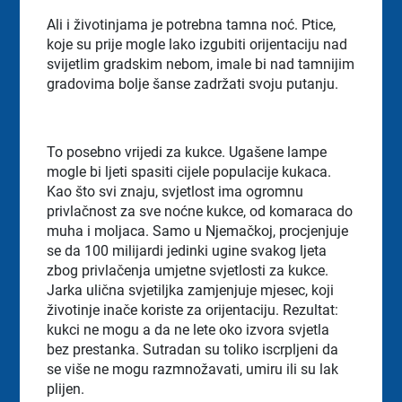
Ali i životinjama je potrebna tamna noć. Ptice,
koje su prije mogle lako izgubiti orijentaciju nad
svijetlim gradskim nebom, imale bi nad tamnijim
gradovima bolje šanse zadržati svoju putanju.
To posebno vrijedi za kukce. Ugašene lampe
mogle bi ljeti spasiti cijele populacije kukaca.
Kao što svi znaju, svjetlost ima ogromnu
privlačnost za sve noćne kukce, od komaraca do
muha i moljaca. Samo u Njemačkoj, procjenjuje
se da 100 milijardi jedinki ugine svakog ljeta
zbog privlačenja umjetne svjetlosti za kukce.
Jarka ulična svjetiljka zamjenjuje mjesec, koji
životinje inače koriste za orijentaciju. Rezultat:
kukci ne mogu a da ne lete oko izvora svjetla
bez prestanka. Sutradan su toliko iscrpljeni da
se više ne mogu razmnožavati, umiru ili su lak
plijen.