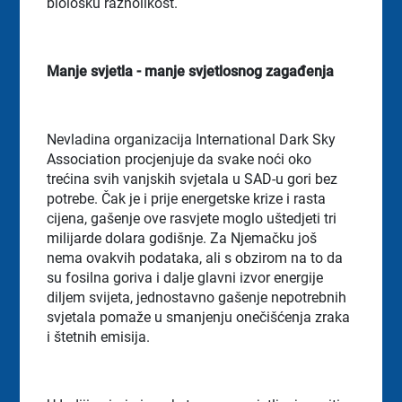
biološku raznolikost.
Manje svjetla - manje svjetlosnog zagađenja
Nevladina organizacija International Dark Sky
Association procjenjuje da svake noći oko
trećina svih vanjskih svjetala u SAD-u gori bez
potrebe. Čak je i prije energetske krize i rasta
cijena, gašenje ove rasvjete moglo uštedjeti tri
milijarde dolara godišnje. Za Njemačku još
nema ovakvih podataka, ali s obzirom na to da
su fosilna goriva i dalje glavni izvor energije
diljem svijeta, jednostavno gašenje nepotrebnih
svjetala pomaže u smanjenju onečišćenja zraka
i štetnih emisija.