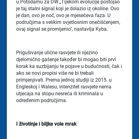
u Potsdamu za DW.„Tijekom evolucije postojao
je taj stalni signal koji je dolazio iz okoline. Ovo
je dan, ovo je noć, ovo je mjesečeva faza. U
područjima s velikim svjetlosnim onečišćenjem,
ovaj signal se promijenio", nastavlja Kyba.
Prigušivanje ulične rasvjete ili njezino
djelomično gašenje također bi mogao biti prvi
korak ka suzbijanju te pojave u budućnosti, čak i
ako se novi propisi više ne bi trebali
primjenjivati. Prema jednoj studiji iz 2015. u
Engleskoj i Walesu, intenzitet rasvjete nema
utjecaja na stopu nesreća ili kriminala u
određenim područjima.
I životinje i biljke vole mrak