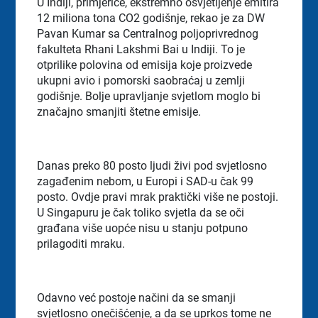
U Indiji, primjerice, ekstremno osvjetljenje emitira
12 miliona tona CO2 godišnje, rekao je za DW
Pavan Kumar sa Centralnog poljoprivrednog
fakulteta Rhani Lakshmi Bai u Indiji. To je
otprilike polovina od emisija koje proizvede
ukupni avio i pomorski saobraćaj u zemlji
godišnje. Bolje upravljanje svjetlom moglo bi
značajno smanjiti štetne emisije.
Danas preko 80 posto ljudi živi pod svjetlosno
zagađenim nebom, u Europi i SAD-u čak 99
posto. Ovdje pravi mrak praktički više ne postoji.
U Singapuru je čak toliko svjetla da se oči
građana više uopće nisu u stanju potpuno
prilagoditi mraku.
Odavno već postoje načini da se smanji
svjetlosno onečišćenje, a da se uprkos tome ne