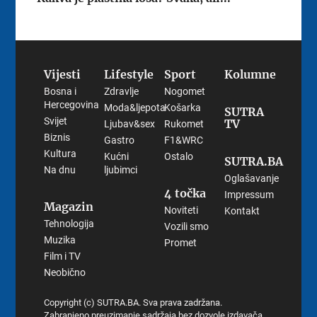
Vijesti
Lifestyle
Sport
Kolumne
Bosna i
Zdravlje
Nogomet
Hercegovina
Moda&ljepota
Košarka
SUTRA
Svijet
TV
Ljubav&sex
Rukomet
Biznis
Gastro
F1&WRC
Kultura
Kućni
Ostalo
SUTRA.BA
Na dnu
ljubimci
Oglašavanje
4 točka
Impressum
Magazin
Noviteti
Kontakt
Tehnologija
Vozili smo
Muzika
Promet
Film i TV
Neobično
Copyright (c) SUTRA.BA. Sva prava zadržana.
Zabranjeno preuzimanje sadržaja bez dozvole izdavača.