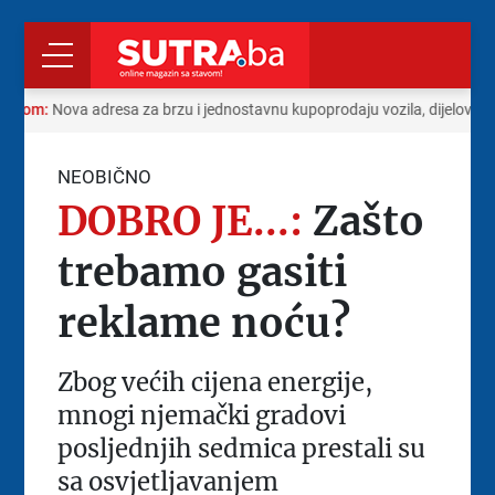
 radom:
Nova adresa za brzu i jednostavnu kupoprodaju vozila, dijelova i
NEOBIČNO
DOBRO JE...:
Zašto
trebamo gasiti
reklame noću?
Zbog većih cijena energije,
mnogi njemački gradovi
posljednjih sedmica prestali su
sa osvjetljavanjem