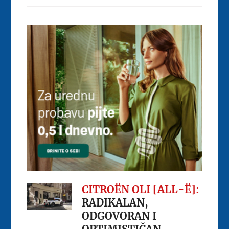
CITROËN OLI [ALL-Ë]:
RADIKALAN,
ODGOVORAN I