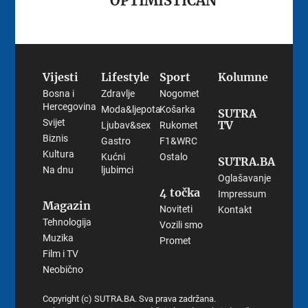
OPTIMISTIČAN
Vijesti
Lifestyle
Sport
Kolumne
Bosna i
Zdravlje
Nogomet
Hercegovina
Moda&ljepota
Košarka
SUTRA
Svijet
TV
Ljubav&sex
Rukomet
Biznis
Gastro
F1&WRC
Kultura
Kućni
Ostalo
SUTRA.BA
Na dnu
ljubimci
Oglašavanje
4 točka
Impressum
Magazin
Noviteti
Kontakt
Tehnologija
Vozili smo
Muzika
Promet
Film i TV
Neobično
Copyright (c) SUTRA.BA. Sva prava zadržana.