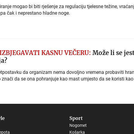
ranje mogao bi biti rješenje za regulaciju tjelesne težine, vraćan
. pa čak i neprestano hladne noge.
IZBJEGAVATI KASNU VEČERU:
Može li se jest
ja?
retpostavku da organizam nema dovoljno vremena probaviti hra
to znači da se ona pohranjuje kao mast umjesto da se koristi kao
yle
Sport
Nogomet
epota
Košarka