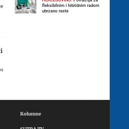
HERCEGOVINU:
Potražnja za
fleksibilnim i hibridnim radom
je
ubrzano raste
i
nu
Kolumne