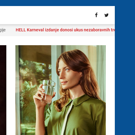
HELL Karneval izdanje donosi ukus nezaboravnih trenutaka:
Ljeto 