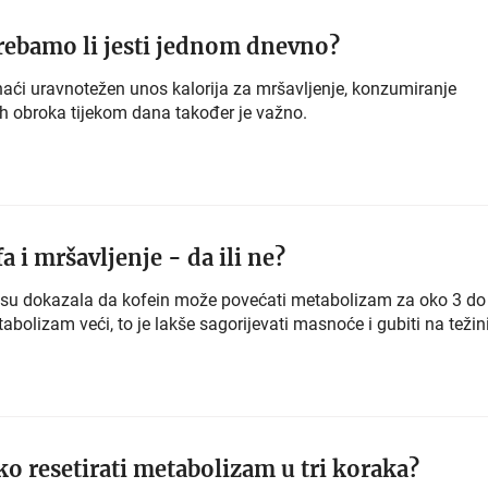
ebamo li jesti jednom dnevno?
naći uravnotežen unos kalorija za mršavljenje, konzumiranje
vih obroka tijekom dana također je važno.
a i mršavljenje - da ili ne?
a su dokazala da kofein može povećati metabolizam za oko 3 do
tabolizam veći, to je lakše sagorijevati masnoće i gubiti na težini
o resetirati metabolizam u tri koraka?