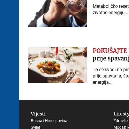
Metaboličko reseti
životne energiju..
POKUŠAJTE 
prije spavan
To se svodi na p
prije spavanja, š
energija,,,
Vijesti
Lifest
Bosna i Hercegovina
Zdravlje
Svijet
Moda&lj