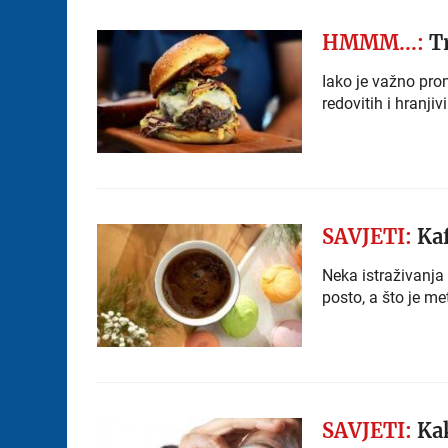
HMMM...:
Tr
Iako je važno pro
redovitih i hranji
SAVJETI:
Kaf
Neka istraživanj
posto, a što je me
SAVJETI:
Kak