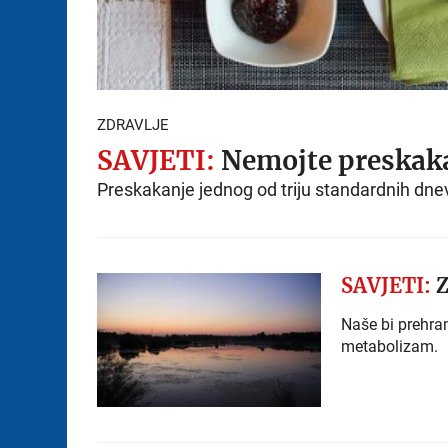
ZDRAVLJE
SAVJETI:
Nemojte preskaka
Preskakanje jednog od triju standardnih dne
SAVJETI:
Z
Naše bi prehra
metabolizam.