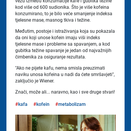
vezu između konzumacije kafe i gubitka težine
kod više od 600 sudionika. Što je više kofeina
konzumirano, to je bilo veće smanjenje indeksa
tjelesne mase, masnog tkiva i težine.
Međutim, postoje i istraživanja koja su pokazala
da oni koji unose kofein imaju viši indeks
tjelesne mase i probleme sa spavanjem, a kod
gubitka težine spavanje je jedan od najvažnijih
čimbenika za osiguranje rezultata.
"Ako ne pijete kafu, nema smisla preuzimati
naviku unosa kofeina u nadi da ćete smršavjeti",
zaključio je Wiener.
Znači, može ali... naravno, kao i sve druge stvari!
kafa
kofein
metabolizam