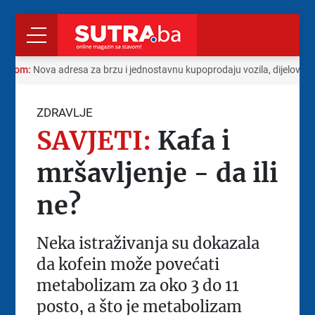
radom:
Nova adresa za brzu i jednostavnu kupoprodaju vozila, dijelova i 
ZDRAVLJE
SAVJETI:
Kafa i
mršavljenje - da ili
ne?
Neka istraživanja su dokazala
da kofein može povećati
metabolizam za oko 3 do 11
posto, a što je metabolizam