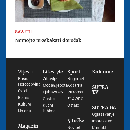
SAVJETI
Nemojte preskakati doručak
Vijesti
Lifestyle
Sport
Kolumne
Bosna i
Zdravlje
Nogomet
Hercegovina
Moda&ljepota
Košarka
SUTRA
Svijet
TV
Ljubav&sex
Rukomet
Biznis
Gastro
F1&WRC
Kultura
Kućni
Ostalo
SUTRA.BA
Na dnu
ljubimci
Oglašavanje
4 točka
Impressum
Magazin
Noviteti
Kontakt