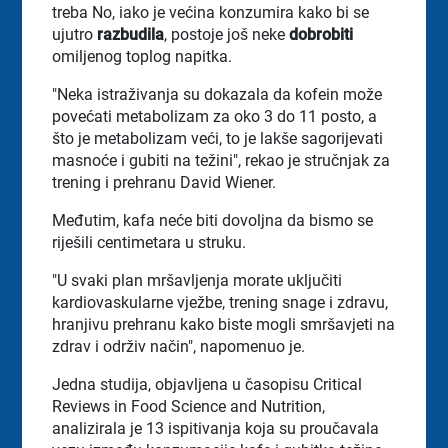
treba No, iako je većina konzumira kako bi se
ujutro
razbudila
, postoje još neke
dobrobiti
omiljenog toplog napitka.
"Neka istraživanja su dokazala da kofein može
povećati metabolizam za oko 3 do 11 posto, a
što je metabolizam veći, to je lakše sagorijevati
masnoće i gubiti na težini", rekao je stručnjak za
trening i prehranu David Wiener.
Međutim, kafa neće biti dovoljna da bismo se
riješili centimetara u struku.
"U svaki plan mršavljenja morate uključiti
kardiovaskularne vježbe, trening snage i zdravu,
hranjivu prehranu kako biste mogli smršavjeti na
zdrav i održiv način", napomenuo je.
Jedna studija, objavljena u časopisu Critical
Reviews in Food Science and Nutrition,
analizirala je 13 ispitivanja koja su proučavala