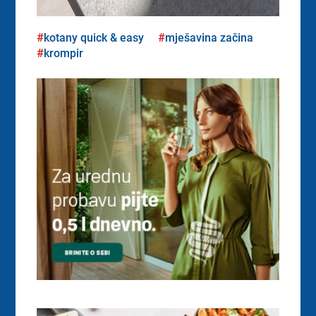
kotany quick & easy
mješavina začina
krompir