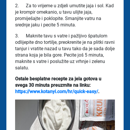
2.
Za to vrijeme u zdjeli umutite jaja i sol. Kad
je krompir omekanio, u tavu ulijte jaja,
promiješajte i poklopite. Smanjite vatru na
srednje jaku i pecite 5 minuta.
3.
Maknite tavu s vatre i pažljivo špatulom
odlijepite dno tortilje, preokrenite je na plitki ravni
tanjur i vratite nazad u tavu tako da je sada dolje
strana koja je bila gore. Pecite još 5 minuta,
maknite s vatre i poslužite uz vrhnje i zelenu
salatu.
Ostale besplatne recepte za jela gotova u
svega 30 minuta preuzmite na linku:
https://www.kotanyi.com/hr/quick-easy/
.