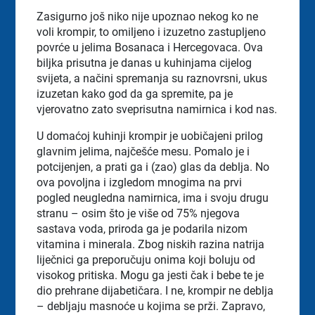
Zasigurno još niko nije upoznao nekog ko ne
voli krompir, to omiljeno i izuzetno zastupljeno
povrće u jelima Bosanaca i Hercegovaca. Ova
biljka prisutna je danas u kuhinjama cijelog
svijeta, a načini spremanja su raznovrsni, ukus
izuzetan kako god da ga spremite, pa je
vjerovatno zato sveprisutna namirnica i kod nas.
U domaćoj kuhinji krompir je uobičajeni prilog
glavnim jelima, najčešće mesu. Pomalo je i
potcijenjen, a prati ga i (zao) glas da deblja. No
ova povoljna i izgledom mnogima na prvi
pogled neugledna namirnica, ima i svoju drugu
stranu – osim što je više od 75% njegova
sastava voda, priroda ga je podarila nizom
vitamina i minerala. Zbog niskih razina natrija
liječnici ga preporučuju onima koji boluju od
visokog pritiska. Mogu ga jesti čak i bebe te je
dio prehrane dijabetičara. I ne, krompir ne deblja
– debljaju masnoće u kojima se prži. Zapravo,