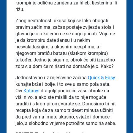
krompir je odlična zamjena za hljeb, tjesteninu ili
rižu.
Zbog neutralnosti ukusa koji se lako obogati
pravim začinima, začas postaje zvijezda stola i
glavno jelo o kojemu će se dugo pričati. Vrijeme
je da krompiru date šansu i u nekim
nesvakidašnjim, a ukusnim receptima, a i
njegovom bratiću batatu (slatkom krompiru)
također. Jedno je sigurno, obrok će biti izuzetno
zdrav, a dom će mirisati na domaće jelo. Kako?
Jednostavno uz mješavine začina
Quick & Easy
kuhajte brže i bolje, i to sve u samo pola sata.
Ovi
Kotányi
dragulji podići će vaše obroke na
viši nivo, a ako ste mislili da to nije moguće
uraditi i s krompirom, varate se. Donosimo tri hit
recepta koja će za samo trideset minuta učiniti
da pred vama imate ukusno, svježe i domaće
jelo, a slobodno vrijeme potrošite samo na sebe.