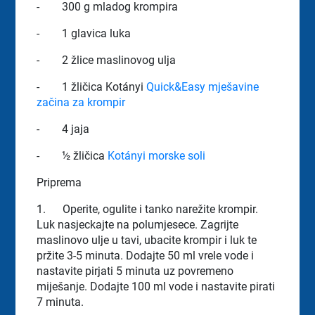
-
300 g mladog krompira
-
1 glavica luka
-
2 žlice maslinovog ulja
-
1 žličica Kotányi
Quick&Easy mješavine
začina za krompir
-
4 jaja
-
½ žličica
Kotányi morske soli
Priprema
1.
Operite, ogulite i tanko narežite krompir.
Luk nasjeckajte na polumjesece. Zagrijte
maslinovo ulje u tavi, ubacite krompir i luk te
pržite 3-5 minuta. Dodajte 50 ml vrele vode i
nastavite pirjati 5 minuta uz povremeno
miješanje. Dodajte 100 ml vode i nastavite pirati
7 minuta.