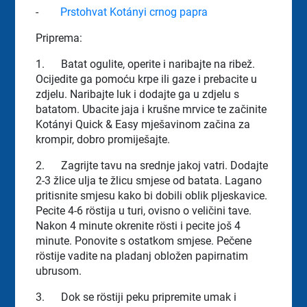
-
Prstohvat Kotányi crnog papra
Priprema:
1.
Batat ogulite, operite i naribajte na ribež.
Ocijedite ga pomoću krpe ili gaze i prebacite u
zdjelu. Naribajte luk i dodajte ga u zdjelu s
batatom. Ubacite jaja i krušne mrvice te začinite
Kotányi Quick & Easy mješavinom začina za
krompir, dobro promiješajte.
2.
Zagrijte tavu na srednje jakoj vatri. Dodajte
2-3 žlice ulja te žlicu smjese od batata. Lagano
pritisnite smjesu kako bi dobili oblik pljeskavice.
Pecite 4-6 röstija u turi, ovisno o veličini tave.
Nakon 4 minute okrenite rösti i pecite još 4
minute. Ponovite s ostatkom smjese. Pečene
röstije vadite na pladanj obložen papirnatim
ubrusom.
3.
Dok se röstiji peku pripremite umak i