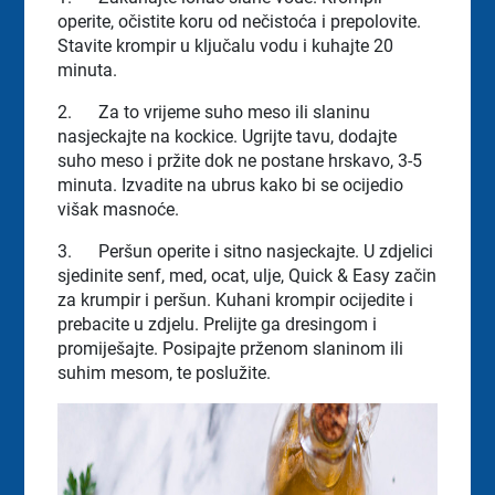
operite, očistite koru od nečistoća i prepolovite.
Stavite krompir u ključalu vodu i kuhajte 20
minuta.
2.
Za to vrijeme suho meso ili slaninu
nasjeckajte na kockice. Ugrijte tavu, dodajte
suho meso i pržite dok ne postane hrskavo, 3-5
minuta. Izvadite na ubrus kako bi se ocijedio
višak masnoće.
3.
Peršun operite i sitno nasjeckajte. U zdjelici
sjedinite senf, med, ocat, ulje, Quick & Easy začin
za krumpir i peršun. Kuhani krompir ocijedite i
prebacite u zdjelu. Prelijte ga dresingom i
promiješajte. Posipajte prženom slaninom ili
suhim mesom, te poslužite.