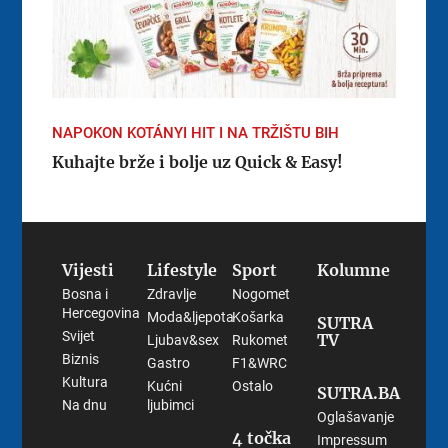
NAPOKON KOTÁNYI HIT I NA TRŽIŠTU BIH
Kuhajte brže i bolje uz Quick & Easy!
Vijesti
Lifestyle
Sport
Kolumne
Bosna i
Zdravlje
Nogomet
Hercegovina
Moda&ljepota
Košarka
SUTRA
Svijet
TV
Ljubav&sex
Rukomet
Biznis
Gastro
F1&WRC
Kultura
Kućni
Ostalo
SUTRA.BA
Na dnu
ljubimci
Oglašavanje
4 točka
Impressum