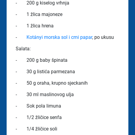
-
200 g kiselog vrhnja
-
1 žlica majoneze
-
1 žlica hrena
-
Kotányi morska sol i crni papar
, po ukusu
Salata:
-
200 g baby špinata
-
30 g listića parmezana
-
50 g oraha, krupno sjeckanih
-
30 ml maslinovog ulja
-
Sok pola limuna
-
1/2 žličice senfa
-
1/4 žličice soli