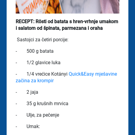
RECEPT: Rösti od batata s hren-vrhnje umakom
i salatom od špinata, parmezana i oraha
Sastojci za četiri porcije:
-
500 g batata
-
1/2 glavice luka
-
1/4 vrećice Kotányi
Quick&Easy mješavine
začina za krompir
-
2 jaja
-
35 g krušnih mrvica
-
Ulje, za pečenje
-
Umak: