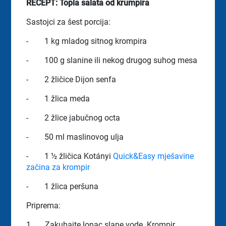
RECEPT: Topla salata od krumpira
Sastojci za šest porcija:
-
1 kg mladog sitnog krompira
-
100 g slanine ili nekog drugog suhog mesa
-
2 žličice Dijon senfa
-
1 žlica meda
-
2 žlice jabučnog octa
-
50 ml maslinovog ulja
-
1 ½ žličica Kotányi
Quick&Easy mješavine
začina za krompir
-
1 žlica peršuna
Priprema:
1.
Zakuhajte lonac slane vode. Krompir