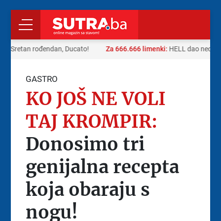
:
Sretan rođendan, Ducato!
Za 666.666 limenki:
HELL dao neobičnu
GASTRO
KO JOŠ NE VOLI
TAJ KROMPIR:
Donosimo tri
genijalna recepta
koja obaraju s
nogu!