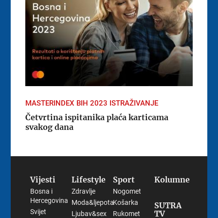
MASTERINDEX BIH 2023 ISTRAŽIVANJE
Četvrtina ispitanika plaća karticama
svakog dana
Vijesti
Lifestyle
Sport
Kolumne
Bosna i
Zdravlje
Nogomet
Hercegovina
Moda&ljepota
Košarka
SUTRA
Svijet
TV
Ljubav&sex
Rukomet