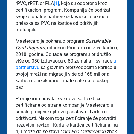
rPVC, rPET, or PLA
[1]
, koje su odobrene kroz
certifikacioni program. Kompanija će podržati
svoje globalne partnere izdavaoce u periodu
prelaska sa PVC na kartice od održivijih
materijala.
Mastercard je pokrenuo program
Sustainable
Card Program
, odnosno Program održiva kartica,
2018. godine. Od tada se programu pridružilo
više od 330 izdavaoca u 80 zemalja, i svi rade
u
partnerstvu
sa glavnim proizvođačima kartica u
svojoj mreži na migraciji više od 168 miliona
kartica na reciklirane i materijale na biloškoj
bazi.
Promjenom pravila, sve nove kartice biće
certificirane od strane kompanije Mastercard u
smislu procjene njihovog sastava i tvrdnji o
održivosti. Nakom toga certificiranje će potvrditi
nezavisni revizor. Kada je kartica certificirana, na
nju može da se stavi
Card Eco Certification
znak.