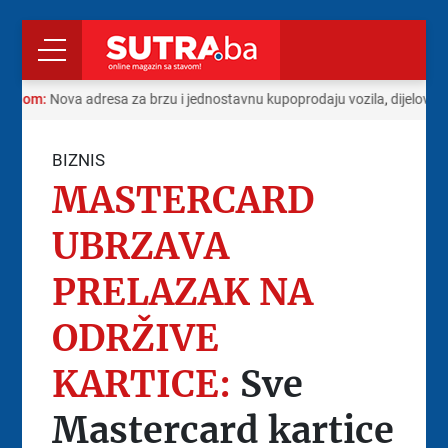
 radom:
Nova adresa za brzu i jednostavnu kupoprodaju vozila, dijelova i
BIZNIS
MASTERCARD
UBRZAVA
PRELAZAK NA
ODRŽIVE
KARTICE:
Sve
Mastercard kartice